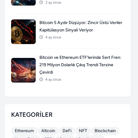
3 ay önce
Bitcoin 5 Aydır Düşüyor: Zincir Üstü Veriler
Kapitülasyon Sinyali Veriyor
4 ay önce
Bitcoin ve Ethereum ETF’lerinde Sert Fren:
219 Milyon Dolarlık Çıkış Trendi Tersine
Çevirdi
4 ay önce
KATEGORILER
Ethereum
Altcoin
DeFi
NFT
Blockchain