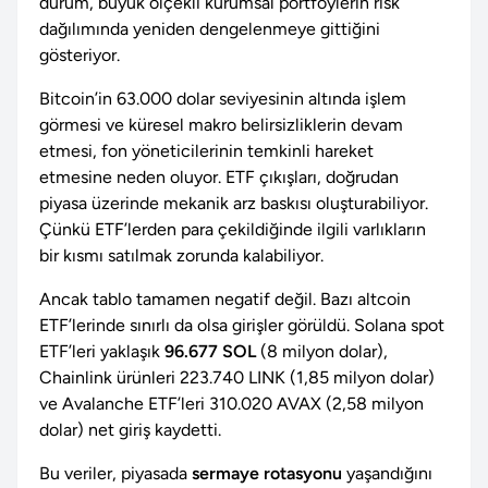
durum, büyük ölçekli kurumsal portföylerin risk
dağılımında yeniden dengelenmeye gittiğini
gösteriyor.
Bitcoin’in 63.000 dolar seviyesinin altında işlem
görmesi ve küresel makro belirsizliklerin devam
etmesi, fon yöneticilerinin temkinli hareket
etmesine neden oluyor. ETF çıkışları, doğrudan
piyasa üzerinde mekanik arz baskısı oluşturabiliyor.
Çünkü ETF’lerden para çekildiğinde ilgili varlıkların
bir kısmı satılmak zorunda kalabiliyor.
Ancak tablo tamamen negatif değil. Bazı altcoin
ETF’lerinde sınırlı da olsa girişler görüldü. Solana spot
ETF’leri yaklaşık
96.677 SOL
(8 milyon dolar),
Chainlink ürünleri 223.740 LINK (1,85 milyon dolar)
ve Avalanche ETF’leri 310.020 AVAX (2,58 milyon
dolar) net giriş kaydetti.
Bu veriler, piyasada
sermaye rotasyonu
yaşandığını