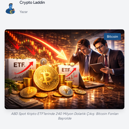
Crypto Laddin
Yazar
Bitcoin
ABD Spot Kripto ETF’lerinde 240 Milyon Dolarlık Çıkış: Bitcoin Fonları
Başrolde