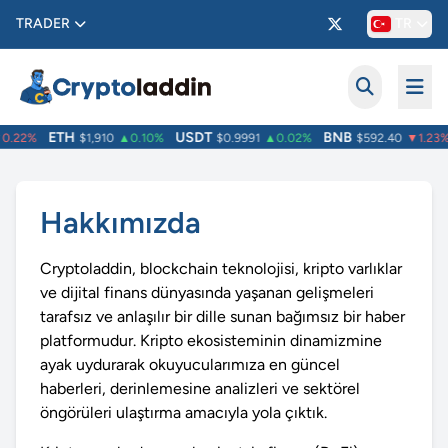
TRADER
TR
ETH
USDT
BNB
.22%
$1,910
▲0.10%
$0.9991
▲0.02%
$592.40
▼1.23%
Hakkımızda
Cryptoladdin, blockchain teknolojisi, kripto varlıklar
ve dijital finans dünyasında yaşanan gelişmeleri
tarafsız ve anlaşılır bir dille sunan bağımsız bir haber
platformudur. Kripto ekosisteminin dinamizmine
ayak uydurarak okuyucularımıza en güncel
haberleri, derinlemesine analizleri ve sektörel
öngörüleri ulaştırma amacıyla yola çıktık.