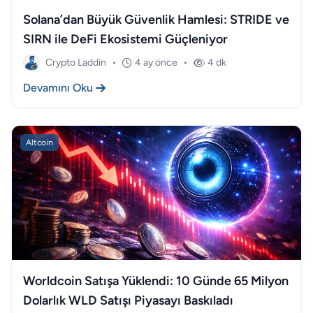
Solana’dan Büyük Güvenlik Hamlesi: STRIDE ve
SIRN ile DeFi Ekosistemi Güçleniyor
Crypto Laddin
•
4 ay önce
•
4 dk
Devamını Oku
Altcoin
Worldcoin Satışa Yüklendi: 10 Günde 65 Milyon
Dolarlık WLD Satışı Piyasayı Baskıladı