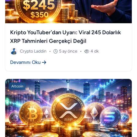
Kripto YouTuber’dan Uyarı: Viral 245 Dolarlık
XRP Tahminleri Gerçekçi Değil
Crypto Laddin
•
5 ay önce
•
4 dk
Devamını Oku
Altcoin