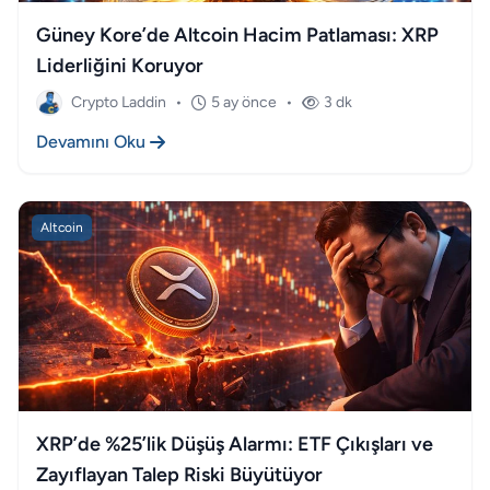
Güney Kore’de Altcoin Hacim Patlaması: XRP
Liderliğini Koruyor
Crypto Laddin
•
5 ay önce
•
3 dk
Devamını Oku
Altcoin
XRP’de %25’lik Düşüş Alarmı: ETF Çıkışları ve
Zayıflayan Talep Riski Büyütüyor