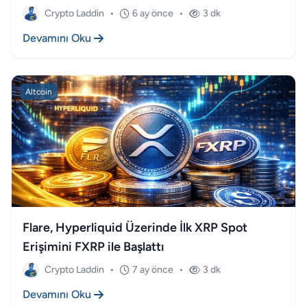
Crypto Laddin
•
6 ay önce
•
3 dk
Devamını Oku
Altcoin
Flare, Hyperliquid Üzerinde İlk XRP Spot
Erişimini FXRP ile Başlattı
Crypto Laddin
•
7 ay önce
•
3 dk
Devamını Oku