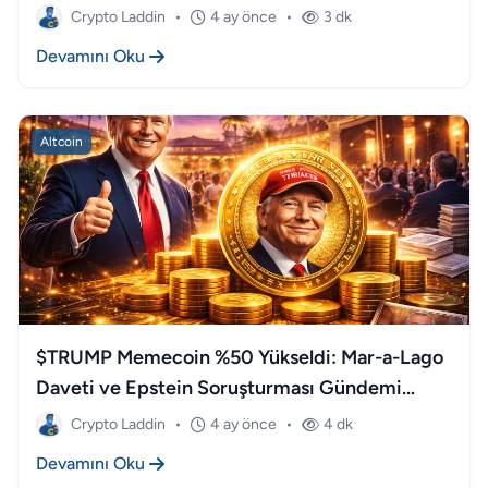
Crypto Laddin
•
4 ay önce
•
3 dk
Devamını Oku
Altcoin
$TRUMP Memecoin %50 Yükseldi: Mar-a-Lago
Daveti ve Epstein Soruşturması Gündemi
Değiştirdi
Crypto Laddin
•
4 ay önce
•
4 dk
Devamını Oku