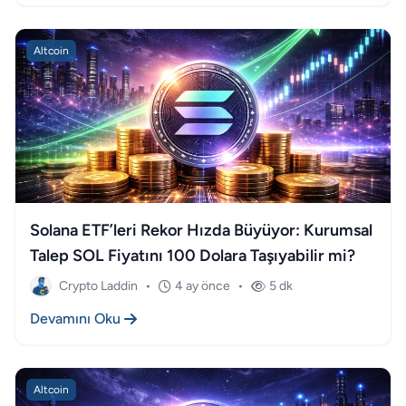
Altcoin
Solana ETF’leri Rekor Hızda Büyüyor: Kurumsal
Talep SOL Fiyatını 100 Dolara Taşıyabilir mi?
Crypto Laddin
•
4 ay önce
•
5 dk
Devamını Oku
Altcoin