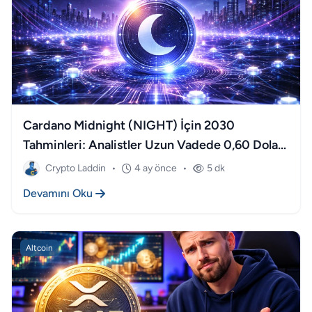
Cardano Midnight (NIGHT) İçin 2030
Tahminleri: Analistler Uzun Vadede 0,60 Doları
İşaret Ediyor
Crypto Laddin
•
4 ay önce
•
5 dk
Devamını Oku
Altcoin