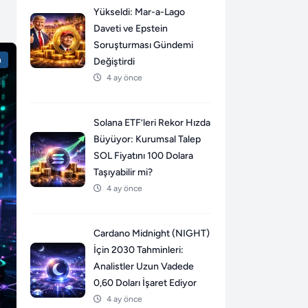
Yükseldi: Mar-a-Lago
Daveti ve Epstein
Soruşturması Gündemi
n
Değiştirdi
4 ay önce
Solana ETF’leri Rekor Hızda
Büyüyor: Kurumsal Talep
SOL Fiyatını 100 Dolara
Taşıyabilir mi?
4 ay önce
Cardano Midnight (NIGHT)
İçin 2030 Tahminleri:
Analistler Uzun Vadede
0,60 Doları İşaret Ediyor
4 ay önce