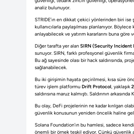
güvenliği, tedarik zinciri güvenliği, operasyone
analiz bulunuyor.
STRIDE’ın en dikkat çekici yönlerinden biri ise 
kullanıcılarla paylaşılması planlanıyor. Böylece 
anlayabilecek ve yatırım kararlarını buna göre v
Diğer tarafta yer alan
SIRN (Security Incident
sunuyor. SIRN, farklı profesyonel güvenlik firmal
Bu ağ sayesinde olası bir hack saldırısında, pro
sağlanabilecek.
Bu iki girişimin hayata geçirilmesi, kısa süre ö
türev işlem platformu
Drift Protocol
, yaklaşık
2
saldırısına maruz kalmıştı. Saldırının arkasında 
Bu olay, DeFi projelerinin ne kadar kırılgan ola
güvenlik konusunun yeniden öncelik haline ge
Solana Foundation’ın bu hamlesi, sadece kendi e
önemli bir örnek teşkil ediyor. Çünkü güvenlik 