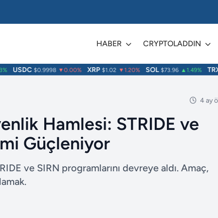
HABER
CRYPTOLADDIN
USDC
XRP
SOL
TRX
$0.9998
▼0.00%
$1.02
▼1.20%
$73.96
▲1.49%
$
4 ay 
enlik Hamlesi: STRIDE ve
emi Güçleniyor
STRIDE ve SIRN programlarını devreye aldı. Amaç,
ğlamak.