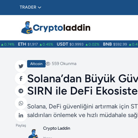
TRADER
ETH
USDT
BNB
.74%
$1,917
▲0.45%
$0.9993
▲0.02%
$592.99
▲0.43%
559 Okunma
Altcoin
Solana’dan Büyük Güv
SIRN ile DeFi Ekosist
Solana, DeFi güvenliğini artırmak için 
saldırıları önlemek ve hızlı müdahale sa
Paylaş
Crypto Laddin