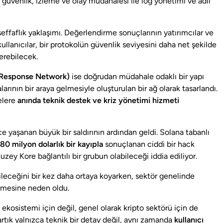
l güvenlik, izleme ve olay müdahalesi ile log yönetimi ve adli
şeffaflık yaklaşımı. Değerlendirme sonuçlarının yatırımcılar ve
kullanıcılar, bir protokolün güvenlik seviyesini daha net şekilde
erebilecek.
 Response Network)
ise doğrudan müdahale odaklı bir yapı
arının bir araya gelmesiyle oluşturulan bir ağ olarak tasarlandı.
jelere
anında teknik destek ve kriz yönetimi hizmeti
nce yaşanan büyük bir saldırının ardından geldi. Solana tabanlı
80 milyon dolarlık bir kayıpla
sonuçlanan ciddi bir hack
Kuzey Kore bağlantılı bir grubun olabileceği iddia ediliyor.
bileceğini bir kez daha ortaya koyarken, sektör genelinde
lmesine neden oldu.
kosistemi için değil, genel olarak kripto sektörü için de
artık yalnızca teknik bir detay değil, aynı zamanda
kullanıcı