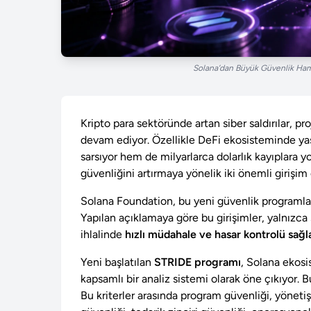
Solana’dan Büyük Güvenlik Haml
Kripto para sektöründe artan siber saldırılar, 
devam ediyor. Özellikle DeFi ekosisteminde yaş
sarsıyor hem de milyarlarca dolarlık kayıplara yo
güvenliğini artırmaya yönelik iki önemli girişi
Solana Foundation, bu yeni güvenlik programlar
Yapılan açıklamaya göre bu girişimler, yalnızca 
ihlalinde
hızlı müdahale ve hasar kontrolü sağ
Yeni başlatılan
STRIDE programı
, Solana ekosi
kapsamlı bir analiz sistemi olarak öne çıkıyor. 
Bu kriterler arasında program güvenliği, yönetişi