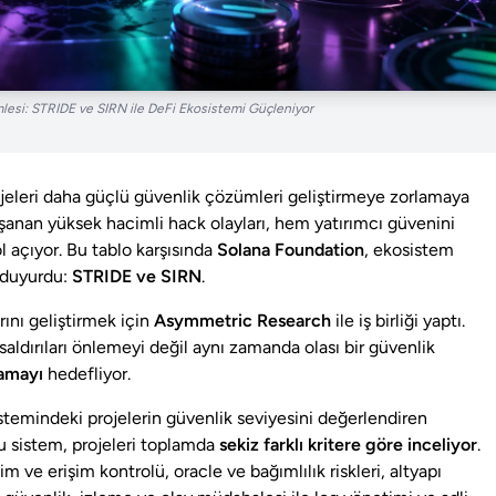
esi: STRIDE ve SIRN ile DeFi Ekosistemi Güçleniyor
projeleri daha güçlü güvenlik çözümleri geliştirmeye zorlamaya
anan yüksek hacimli hack olayları, hem yatırımcı güvenini
l açıyor. Bu tablo karşısında
Solana Foundation
, ekosistem
m duyurdu:
STRIDE ve SIRN
.
ını geliştirmek için
Asymmetric Research
ile iş birliği yaptı.
saldırıları önlemeyi değil aynı zamanda olası bir güvenlik
lamayı
hedefliyor.
stemindeki projelerin güvenlik seviyesini değerlendiren
Bu sistem, projeleri toplamda
sekiz farklı kritere göre inceliyor
.
m ve erişim kontrolü, oracle ve bağımlılık riskleri, altyapı