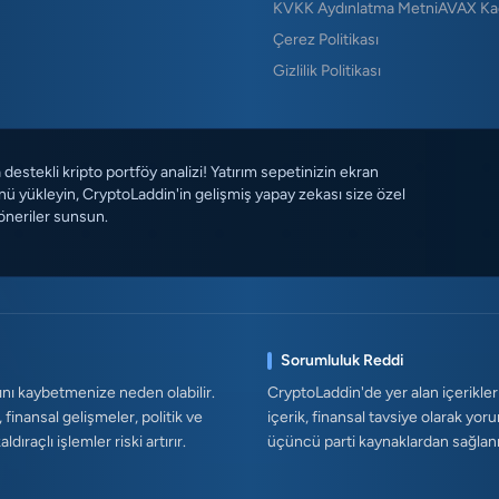
KVKK Aydınlatma Metni
AVAX Ka
Çerez Politikası
Gizlilik Politikası
destekli kripto portföy analizi! Yatırım sepetinizin ekran
ü yükleyin, CryptoLaddin'in gelişmiş yapay zekası size özel
öneriler sunsun.
Sorumluluk Reddi
ını kaybetmenize neden olabilir.
CryptoLaddin'de yer alan içerikler
, finansal gelişmeler, politik ve
içerik, finansal tavsiye olarak yor
ıraçlı işlemler riski artırır.
üçüncü parti kaynaklardan sağlanmak