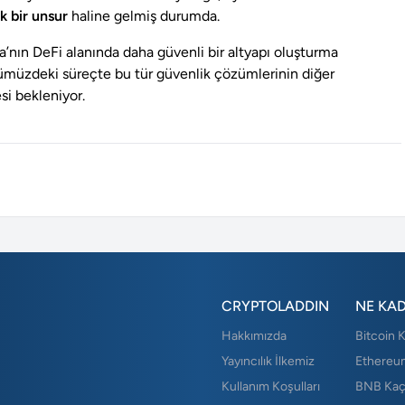
ik bir unsur
haline gelmiş durumda.
’nın DeFi alanında daha güvenli bir altyapı oluşturma
nümüzdeki süreçte bu tür güvenlik çözümlerinin diğer
si bekleniyor.
CRYPTOLADDIN
NE KA
Hakkımızda
Bitcoin 
Yayıncılık İlkemiz
Ethereu
Kullanım Koşulları
BNB Kaç