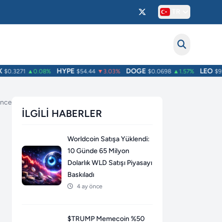
TR
HYPE
DOGE
LEO
0.3271
▲0.08%
$54.44
▼3.03%
$0.0698
▲1.57%
$9.76
önce
İLGILI HABERLER
Worldcoin Satışa Yüklendi:
10 Günde 65 Milyon
Dolarlık WLD Satışı Piyasayı
Baskıladı
4 ay önce
$TRUMP Memecoin %50