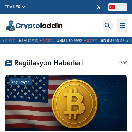
TRADER
TR
ETH
USDT
BNB
▼0.34%
$1,913
▼0.20%
$0.9992
▼0.03%
$600.06
▲1.2
Regülasyon Haberleri
(6/6)
Regülasyon