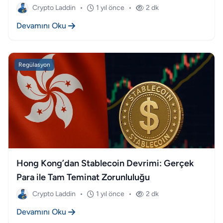
Crypto Laddin
•
1 yıl önce
•
2 dk
Devamını Oku
Regülasyon
Hong Kong’dan Stablecoin Devrimi: Gerçek
Para ile Tam Teminat Zorunluluğu
Crypto Laddin
•
1 yıl önce
•
2 dk
Devamını Oku