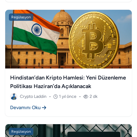
Regülasyon
Hindistan’dan Kripto Hamlesi: Yeni Düzenleme
Politikası Haziran’da Açıklanacak
Crypto Laddin
•
1 yıl önce
•
2 dk
Devamını Oku
Regülasyon