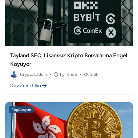
Tayland SEC, Lisanssız Kripto Borsalarına Engel
Koyuyor
Crypto Laddin
•
1 yıl önce
•
2 dk
Devamını Oku
Regülasyon