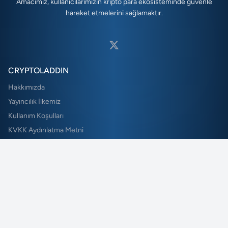
Amacımız, kullanıcılarımızın kripto para ekosisteminde güvenle
hareket etmelerini sağlamaktır.
CRYPTOLADDIN
Hakkımızda
Yayıncılık İlkemiz
Kullanım Koşulları
KVKK Aydınlatma Metni
Çerez Politikası
Gizlilik Politikası
NE KADAR?
Bitcoin Kaç TL?
Ethereum Kaç TL?
BNB Kaç TL?