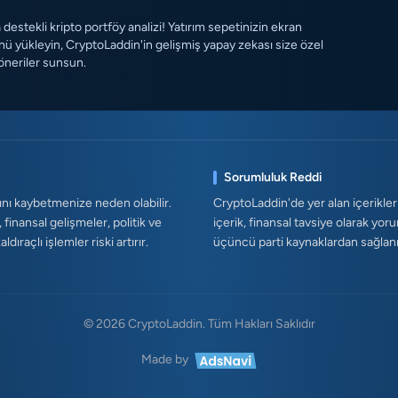
destekli kripto portföy analizi! Yatırım sepetinizin ekran
ü yükleyin, CryptoLaddin'in gelişmiş yapay zekası size özel
öneriler sunsun.
Sorumluluk Reddi
ını kaybetmenize neden olabilir.
CryptoLaddin'de yer alan içerikler
, finansal gelişmeler, politik ve
içerik, finansal tavsiye olarak yor
ıraçlı işlemler riski artırır.
üçüncü parti kaynaklardan sağlanmak
© 2026 CryptoLaddin. Tüm Hakları Saklıdır
Made by