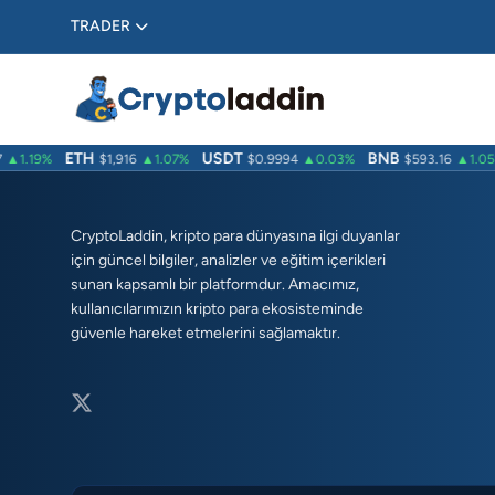
TRADER
ETH
USDT
BNB
▲1.19%
$1,916
▲1.07%
$0.9994
▲0.03%
$593.16
▲1.05
CryptoLaddin, kripto para dünyasına ilgi duyanlar
için güncel bilgiler, analizler ve eğitim içerikleri
sunan kapsamlı bir platformdur. Amacımız,
kullanıcılarımızın kripto para ekosisteminde
güvenle hareket etmelerini sağlamaktır.