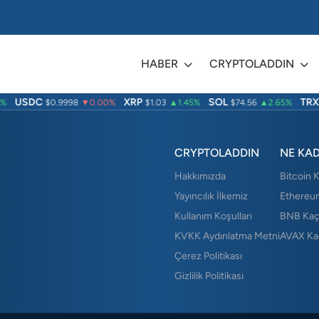
HABER
CRYPTOLADDIN
USDC
XRP
SOL
TRX
%
$0.9998
▼0.00%
$1.03
▲1.45%
$74.56
▲2.65%
CRYPTOLADDIN
NE KA
Hakkımızda
Bitcoin 
Yayıncılık İlkemiz
Ethereu
Kullanım Koşulları
BNB Kaç
KVKK Aydınlatma Metni
AVAX Ka
Çerez Politikası
Gizlilik Politikası