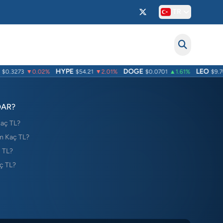
TR
HYPE
DOGE
LEO
$0.3273
▼0.02%
$54.21
▼2.01%
$0.0701
▲1.61%
$9.70
DAR?
Kaç TL?
m Kaç TL?
 TL?
ç TL?