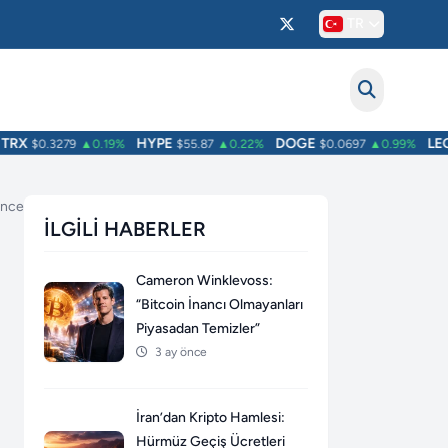
TR
RX
HYPE
DOGE
LEO
$0.3279
▲0.19%
$55.87
▲0.22%
$0.0697
▲0.99%
$
 önce
İLGILI HABERLER
Cameron Winklevoss:
“Bitcoin İnancı Olmayanları
Piyasadan Temizler”
3 ay önce
İran’dan Kripto Hamlesi:
Hürmüz Geçiş Ücretleri