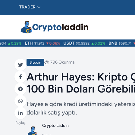
TRADER
ETH
USDT
BNB
4
▲0.29%
$1,912
▼0.06%
$0.9992
▲0.02%
$590.71
▼0.
796 Okunma
Bitcoin
Arthur Hayes: Kripto 
100 Bin Doları Görebil
Hayes'e göre kredi üretimindeki yetersizli
dolarlık satış yaptı.
Paylaş
Crypto Laddin