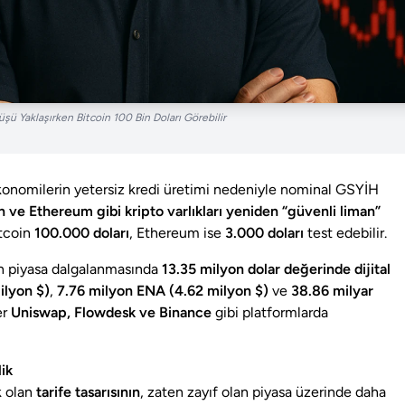
şü Yaklaşırken Bitcoin 100 Bin Doları Görebilir
ekonomilerin yetersiz kredi üretimi nedeniyle nominal GSYİH
n ve Ethereum gibi kripto varlıkları yeniden “güvenli liman”
itcoin
100.000 doları
, Ethereum ise
3.000 doları
test edebilir.
n piyasa dalgalanmasında
13.35 milyon dolar değerinde dijital
ilyon $)
,
7.76 milyon ENA (4.62 milyon $)
ve
38.86 milyar
er
Uniswap, Flowdesk ve Binance
gibi platformlarda
ik
k olan
tarife tasarısının
, zaten zayıf olan piyasa üzerinde daha