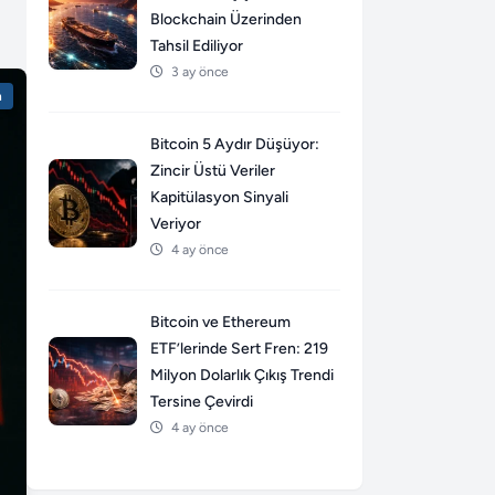
Blockchain Üzerinden
Tahsil Ediliyor
3 ay önce
n
Bitcoin 5 Aydır Düşüyor:
Zincir Üstü Veriler
Kapitülasyon Sinyali
Veriyor
4 ay önce
Bitcoin ve Ethereum
ETF’lerinde Sert Fren: 219
Milyon Dolarlık Çıkış Trendi
Tersine Çevirdi
4 ay önce