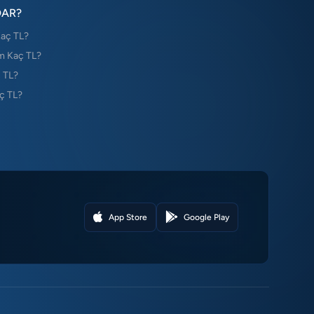
DAR?
Kaç TL?
m Kaç TL?
 TL?
ç TL?
App Store
Google Play