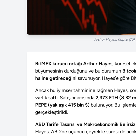
Arthur Hayes: Kripto Çökü
BitMEX kurucu ortağı Arthur Hayes
, küresel 
büyümesinin durduğunu ve bu durumun
Bitcoi
haline getireceğini
savunuyor. Hayes’e göre B
Ancak bu iyimser tahminine rağmen Hayes, so
varlık sattı
. Satışlar arasında
2,373 ETH (8.32 m
PEPE (yaklaşık 415 bin $)
bulunuyor. Bu işleml
gerçekleştirildi.
ABD Tarife Tasarısı ve Makroekonomik Belirsizl
Hayes, ABD'de üçüncü çeyrekte süresi dolaca