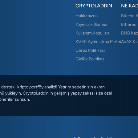
CRYPTOLADDIN
NE KA
Hakkımızda
Bitcoin 
Yayıncılık İlkemiz
Ethereu
Kullanım Koşulları
BNB Kaç
KVKK Aydınlatma Metni
AVAX Ka
Çerez Politikası
Gizlilik Politikası
destekli kripto portföy analizi! Yatırım sepetinizin ekran
ü yükleyin, CryptoLaddin'in gelişmiş yapay zekası size özel
öneriler sunsun.