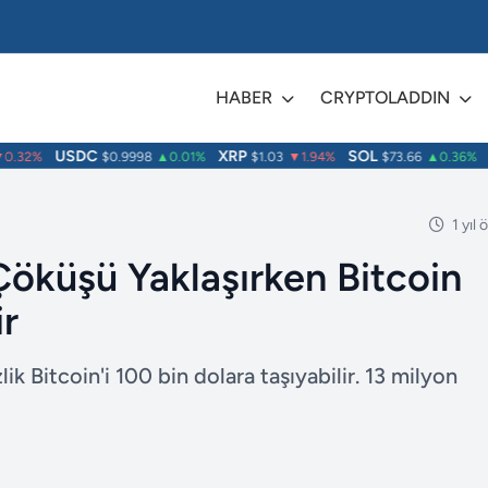
HABER
CRYPTOLADDIN
USDC
XRP
SOL
T
32%
$0.9998
▲0.01%
$1.03
▼1.94%
$73.66
▲0.36%
1 yıl
Çöküşü Yaklaşırken Bitcoin
ir
k Bitcoin'i 100 bin dolara taşıyabilir. 13 milyon