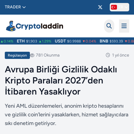
TRADER
TR
ETH
USDT
BNB
0.14%
$1,903
▲1.29%
$0.9988
▼0.04%
$593.39
▼0.88
781 Okunma
1 yıl önce
Regülasyon
Avrupa Birliği Gizlilik Odaklı
Kripto Paraları 2027’den
İtibaren Yasaklıyor
Yeni AML düzenlemeleri, anonim kripto hesaplarını
ve gizlilik coin’lerini yasaklarken, hizmet sağlayıcılara
sıkı denetim getiriyor.