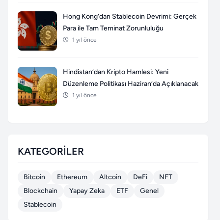
Hong Kong’dan Stablecoin Devrimi: Gerçek
Para ile Tam Teminat Zorunluluğu
1 yıl önce
Hindistan’dan Kripto Hamlesi: Yeni
Düzenleme Politikası Haziran’da Açıklanacak
1 yıl önce
KATEGORILER
Bitcoin
Ethereum
Altcoin
DeFi
NFT
Blockchain
Yapay Zeka
ETF
Genel
Stablecoin