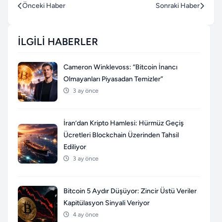
Önceki Haber
Sonraki Haber
İLGILI HABERLER
Cameron Winklevoss: “Bitcoin İnancı
Olmayanları Piyasadan Temizler”
3 ay önce
İran’dan Kripto Hamlesi: Hürmüz Geçiş
Ücretleri Blockchain Üzerinden Tahsil
Ediliyor
3 ay önce
Bitcoin 5 Aydır Düşüyor: Zincir Üstü Veriler
Kapitülasyon Sinyali Veriyor
4 ay önce