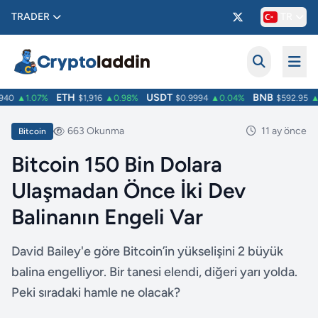
TRADER
TR
ETH
USDT
BNB
40
▲1.07%
$1,916
▲0.98%
$0.9994
▲0.04%
$592.95
▲0
663 Okunma
11 ay önce
Bitcoin
Bitcoin 150 Bin Dolara
Ulaşmadan Önce İki Dev
Balinanın Engeli Var
David Bailey'e göre Bitcoin’in yükselişini 2 büyük
balina engelliyor. Bir tanesi elendi, diğeri yarı yolda.
Peki sıradaki hamle ne olacak?