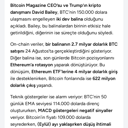
Bitcoin Magazine CEO’su ve Trump’ın kripto
danışmanı David Bailey
, BTC’nin 150.000 dolara
ulaşmasını engelleyen
iki dev balina
olduğunu
açıkladı. Bailey, bu balinalardan birinin etkisiz hale
getirildiğini, diğerinin ise süreçte olduğunu söyledi.
On-chain veriler,
bir balinanın 2.7 milyar dolarlık BTC
satışını
24 Ağustos'ta gerçekleştirdiğini gösteriyor.
Diğer balina ise, son günlerde Bitcoin pozisyonlarını
Ethereum’a rotasyon
yaparak dönüştürüyor. Bu
dönüşüm,
Ethereum ETF'lerine 4 milyar dolarlık giriş
ile desteklenirken, Bitcoin fonlarında ise
622 milyon
dolarlık çıkış
yaşandı.
Teknik göstergeler ise alarm veriyor: BTC’nin 50
günlük EMA seviyesi 114.000 dolarda direnç
oluştururken,
MACD göstergeleri negatif sinyaller
veriyor. Bitcoin’in fiyatı 109.000 dolarda
seyrederken,
(Eylül) ayı yaklaşırken düşüş ihtimali