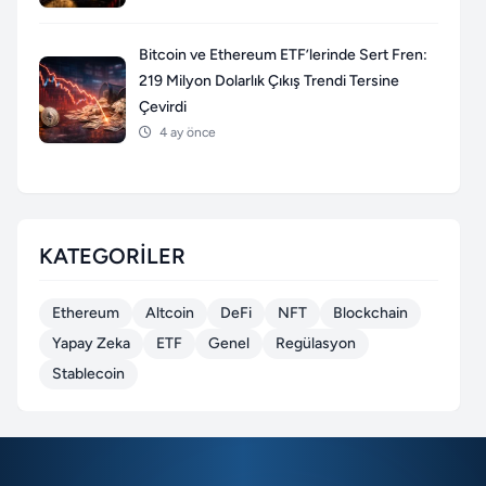
Bitcoin ve Ethereum ETF’lerinde Sert Fren:
219 Milyon Dolarlık Çıkış Trendi Tersine
Çevirdi
4 ay önce
KATEGORILER
Ethereum
Altcoin
DeFi
NFT
Blockchain
Yapay Zeka
ETF
Genel
Regülasyon
Stablecoin