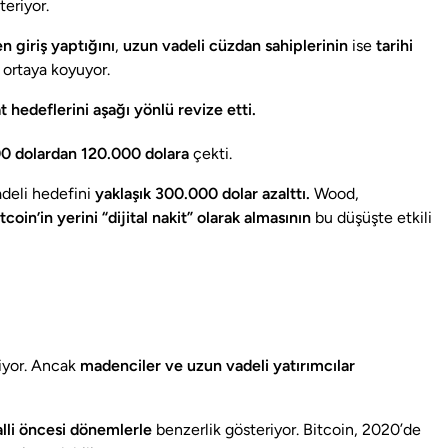
eriyor.
n giriş yaptığını
,
uzun vadeli cüzdan sahiplerinin
ise
tarihi
ortaya koyuyor.
t hedeflerini aşağı yönlü revize etti.
0 dolardan 120.000 dolara
çekti.
deli hedefini
yaklaşık 300.000 dolar azalttı.
Wood,
coin’in yerini “dijital nakit” olarak almasının
bu düşüşte etkili
iyor. Ancak
madenciler ve uzun vadeli yatırımcılar
lli öncesi dönemlerle
benzerlik gösteriyor. Bitcoin, 2020’de