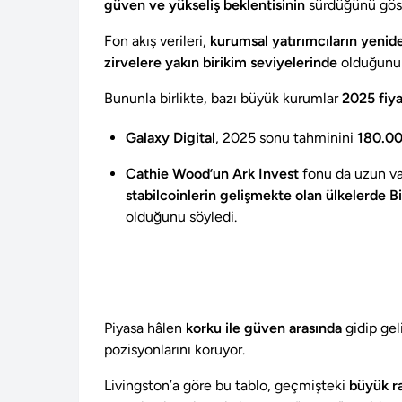
güven ve yükseliş beklentisinin
sürdüğünü göst
Fon akış verileri,
kurumsal yatırımcıların yenide
zirvelere yakın birikim seviyelerinde
olduğunu 
Bununla birlikte, bazı büyük kurumlar
2025 fiya
Galaxy Digital
, 2025 sonu tahminini
180.00
Cathie Wood’un Ark Invest
fonu da uzun va
stabilcoinlerin gelişmekte olan ülkelerde Bit
olduğunu söyledi.
Piyasa hâlen
korku ile güven arasında
gidip gel
pozisyonlarını koruyor.
Livingston’a göre bu tablo, geçmişteki
büyük ra