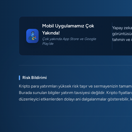
Mobil Uygulamamız Çok
Yapay zeka 
Yakında!
görüntüsün
Çok yakında App Store ve Google
tahmin ve 
Play'de
Risk Bildirimi
Kripto para yatırımları yüksek risk taşır ve sermayenizin tamam
Burada sunulan bilgiler yatırım tavsiyesi değildir. Kripto fiyatları
düzenleyici etkenlerden dolayı ani dalgalanmalar gösterebilir, kald