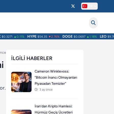
TR
HYPE
DOGE
LEO
.3271
▲0.11%
$54.35
▼2.76%
$0.0697
▲1.18%
$9.76
▲
önce
İLGILI HABERLER
i
Cameron Winklevoss:
“Bitcoin İnancı Olmayanları
Piyasadan Temizler”
or.
3 ay önce
İran’dan Kripto Hamlesi:
Hürmüz Geçiş Ücretleri