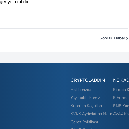
eriyor olabilir.
Sonraki Haber
CRYPTOLADDIN
NE KA
Hakkımızda
Bitcoin 
Yayıncılık İlkemiz
Ethereu
Kullanım Koşulları
BNB Kaç
KVKK Aydınlatma Metni
AVAX Ka
Çerez Politikası