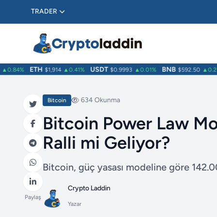
TRADER
ETH
USDT
BNB
.84%
$1,914
▲0.41%
$0.9993
▲0.01%
$592.50
▲0.27%
634 Okunma
Bitcoin
Bitcoin Power Law Mod
Ralli mi Geliyor?
Bitcoin, güç yasası modeline göre 142.00
Crypto Laddin
Paylaş
Yazar