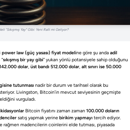
i “Sıkışmış Yay” Gibi: Yeni Ralli mi Geliyor?
i
power law (güç yasası) fiyat modeli
ne göre şu anda
adil
 “
sıkışmış bir yay gibi
” yukarı yönlü potansiyele sahip olduğunu
 142.000 dolar
,
üst bandı 512.000 dolar
,
alt sınırı ise 50.000
zgisine tutunması
nadir bir durum ve tarihsel olarak bu
steriyor. Livingston, Bitcoin’in mevcut seviyesinin geçmişte
ldiğini vurguladı.
likidasyonlar
Bitcoin fiyatını zaman zaman
100.000 doların
denciler
satış yapmak yerine
birikim yapmayı
tercih ediyor.
re rağmen madencilerin coinlerini elde tutması, piyasada