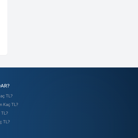
DAR?
Kaç TL?
m Kaç TL?
 TL?
ç TL?