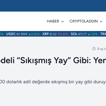
HABER
CRYPTOLADDIN
USDC
XRP
SOL
TRX
$0.9999
▲0.00%
$1.02
▼0.81%
$73.77
▲1.32%
$0
8 ay 
eli “Sıkışmış Yay” Gibi: Yen
0 dolarlık adil değerde sıkışmış bir yay gibi duruy