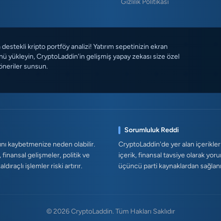
Gizlilik Politikası
destekli kripto portföy analizi! Yatırım sepetinizin ekran
ü yükleyin, CryptoLaddin'in gelişmiş yapay zekası size özel
öneriler sunsun.
Sorumluluk Reddi
ını kaybetmenize neden olabilir.
CryptoLaddin'de yer alan içerikler
, finansal gelişmeler, politik ve
içerik, finansal tavsiye olarak yor
ıraçlı işlemler riski artırır.
üçüncü parti kaynaklardan sağlanmak
© 2026 CryptoLaddin. Tüm Hakları Saklıdır