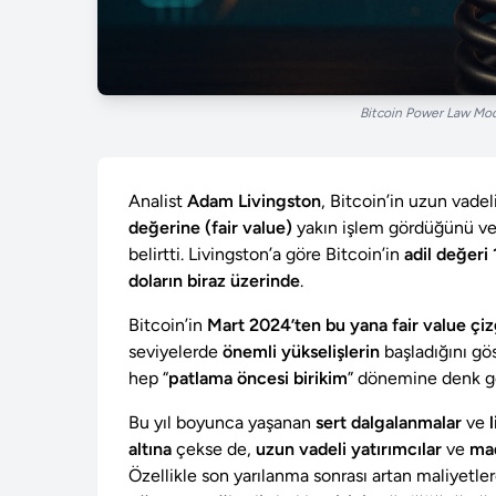
Bitcoin Power Law Model
Analist
Adam Livingston
, Bitcoin’in uzun vadel
değerine (fair value)
yakın işlem gördüğünü ve
belirtti. Livingston’a göre Bitcoin’in
adil değeri
doların biraz üzerinde
.
Bitcoin’in
Mart 2024’ten bu yana fair value çi
seviyelerde
önemli yükselişlerin
başladığını gö
hep “
patlama öncesi birikim
” dönemine denk ge
Bu yıl boyunca yaşanan
sert dalgalanmalar
ve
altına
çekse de,
uzun vadeli yatırımcılar
ve
ma
Özellikle son yarılanma sonrası artan maliyetle