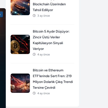
Blockchain Üzerinden
Tahsil Ediliyor
n
3 ay önce
Bitcoin 5 Aydır Düşüyor:
Zincir Üstü Veriler
Kapitülasyon Sinyali
Veriyor
4 ay önce
Bitcoin ve Ethereum
ETF’lerinde Sert Fren: 219
Milyon Dolarlık Çıkış Trendi
Tersine Çevirdi
4 ay önce