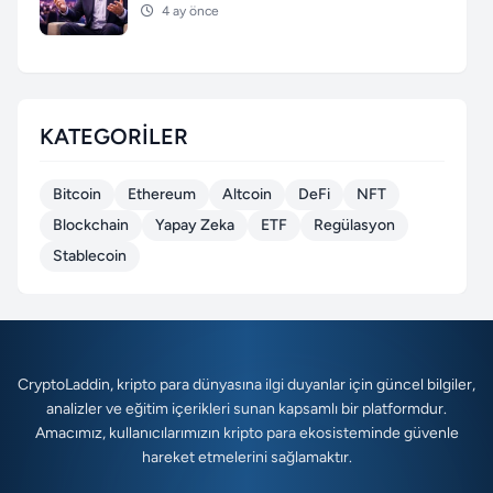
4 ay önce
KATEGORILER
Bitcoin
Ethereum
Altcoin
DeFi
NFT
Blockchain
Yapay Zeka
ETF
Regülasyon
Stablecoin
CryptoLaddin, kripto para dünyasına ilgi duyanlar için güncel bilgiler,
analizler ve eğitim içerikleri sunan kapsamlı bir platformdur.
Amacımız, kullanıcılarımızın kripto para ekosisteminde güvenle
hareket etmelerini sağlamaktır.