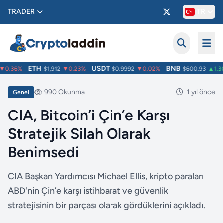
TRADER
TR
ETH
USDT
BNB
0.36%
$1,912
▼0.23%
$0.9992
▼0.02%
$600.93
▲1.30
990 Okunma
1 yıl önce
Genel
CIA, Bitcoin’i Çin’e Karşı
Stratejik Silah Olarak
Benimsedi
CIA Başkan Yardımcısı Michael Ellis, kripto paraları
ABD'nin Çin’e karşı istihbarat ve güvenlik
stratejisinin bir parçası olarak gördüklerini açıkladı.