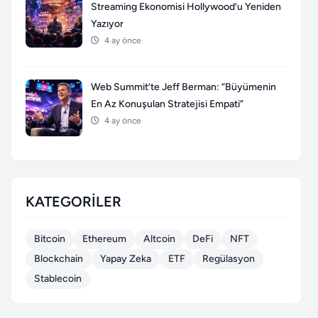
Streaming Ekonomisi Hollywood’u Yeniden
Yazıyor
4 ay önce
Web Summit’te Jeff Berman: “Büyümenin
En Az Konuşulan Stratejisi Empati”
4 ay önce
KATEGORILER
Bitcoin
Ethereum
Altcoin
DeFi
NFT
Blockchain
Yapay Zeka
ETF
Regülasyon
Stablecoin