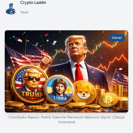
Crypto Laddin
Yazar
Genel
CoinGecko Raporu: Politik Token’lar Memecoin Balonunu Şişirdi, Çöküşü
Hızlandırdı