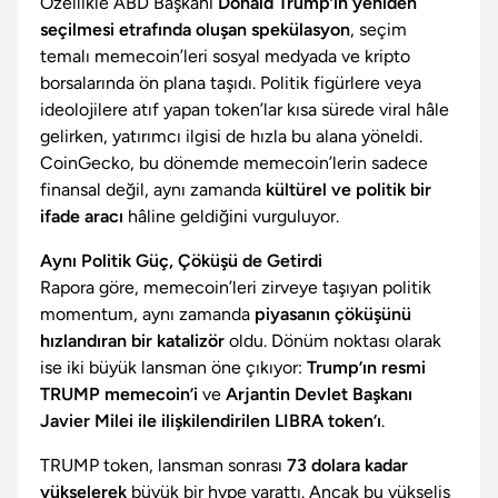
Özellikle ABD Başkanı
Donald Trump’ın yeniden
seçilmesi etrafında oluşan spekülasyon
, seçim
temalı memecoin’leri sosyal medyada ve kripto
borsalarında ön plana taşıdı. Politik figürlere veya
ideolojilere atıf yapan token’lar kısa sürede viral hâle
gelirken, yatırımcı ilgisi de hızla bu alana yöneldi.
CoinGecko, bu dönemde memecoin’lerin sadece
finansal değil, aynı zamanda
kültürel ve politik bir
ifade aracı
hâline geldiğini vurguluyor.
Aynı Politik Güç, Çöküşü de Getirdi
Rapora göre, memecoin’leri zirveye taşıyan politik
momentum, aynı zamanda
piyasanın çöküşünü
hızlandıran bir katalizör
oldu. Dönüm noktası olarak
ise iki büyük lansman öne çıkıyor:
Trump’ın resmi
TRUMP memecoin’i
ve
Arjantin Devlet Başkanı
Javier Milei ile ilişkilendirilen LIBRA token’ı
.
TRUMP token, lansman sonrası
73 dolara kadar
yükselerek
büyük bir hype yarattı. Ancak bu yükseliş