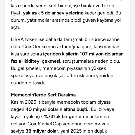
kısa sürede yerini sert bir düşüşe bıraktı ve token
fiyatı
yaklaşık 5 dolar seviyelerine
kadar geriledi. Bu
durum, yatırımcılar arasında ciddi güven kaybına yol
açtı.
LIBRA token ise daha da tartışmalı bir sürece sahne
oldu. CoinGecko’nun aktardığına göre, lansmandan
kısa süre sonra
içeriden kişilerin 107 milyon dolardan
fazla likiditeyi çekmesi
, soruşturmalara neden oldu.
Bu gelişmeler, memecoin piyasasının yüksek
spekülasyon ve düşük şeffaflık risklerini yeniden
gündeme taşıdı.
Memecoin’lerde Sert Daralma
Kasım 2025 itibarıyla memecoin toplam piyasa
değeri
40 milyar doların altına düştü
. Bu, zirveye
kıyasla yaklaşık
%73’lük bir gerileme
anlamına
geliyor. CoinMarketCap verilerine göre mevcut
seviye
38 milyar dolar
, yani 2025’in en düşük