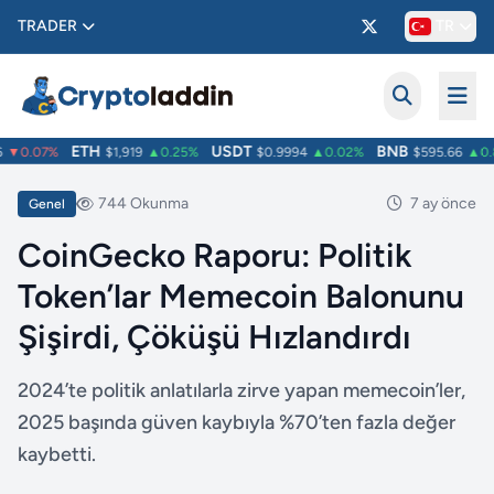
TRADER
TR
ETH
USDT
BNB
▼0.07%
$1,919
▲0.25%
$0.9994
▲0.02%
$595.66
▲0.8
744 Okunma
7 ay önce
Genel
CoinGecko Raporu: Politik
Token’lar Memecoin Balonunu
Şişirdi, Çöküşü Hızlandırdı
2024’te politik anlatılarla zirve yapan memecoin’ler,
2025 başında güven kaybıyla %70’ten fazla değer
kaybetti.