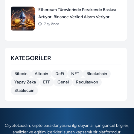
Ethereum Türevlerinde Perakende Baskısı
Artıyor: Binance Verileri Alarm Veriyor
7 ay önce
KATEGORILER
Bitcoin
Altcoin
DeFi
NFT
Blockchain
Yapay Zeka
ETF
Genel
Regülasyon
Stablecoin
CryptoLaddin, kripto para dünyasına ilgi duyanlar için güncel bilgiler,
analizler ve eğitim içerikleri sunan kapsamlı bir platformdur.