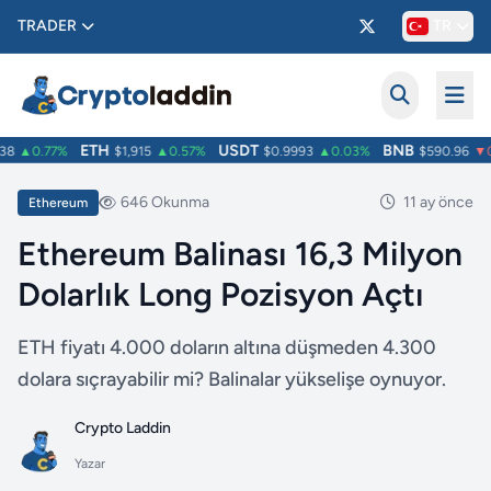
TRADER
TR
ETH
USDT
BNB
8
▲0.77%
$1,915
▲0.57%
$0.9993
▲0.03%
$590.96
▼0.
646 Okunma
11 ay önce
Ethereum
Ethereum Balinası 16,3 Milyon
Dolarlık Long Pozisyon Açtı
ETH fiyatı 4.000 doların altına düşmeden 4.300
dolara sıçrayabilir mi? Balinalar yükselişe oynuyor.
Crypto Laddin
Yazar