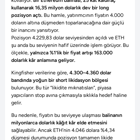
kovalıyor.
Bir Ethereum balinası, 25 kat kaldıraç
kullanarak 16,35 milyon dolarlık dev bir long
pozisyon açtı.
Bu hamle, yatırımcının fiyatın 4.000
doların altına düşmeden toparlanacağına dair güçlü
bir inancını yansıtıyor.
Pozisyon 4.229,83 dolar seviyesinden açıldı ve ETH
şu anda bu seviyenin hafif üzerinde işlem görüyor. Bu
ölçekle,
yalnızca %1’lik bir fiyat artışı 163.000
dolarlık kâr anlamına geliyor.
Kingfisher verilerine göre,
4.300–4.360 dolar
bandında yoğun bir short likidasyon bölgesi
bulunuyor. Bu tür “likidite mıknatısları”, piyasa
yapıcıların stop avına çıkmasıyla sıklıkla hedef haline
gelir.
Bu nedenle, fiyatın bu seviyeye ulaşması
balinanın
milyonlarca dolarlık kâğıt kâr elde etmesini
sağlayabilir. Ancak ETH’nin 4.046 dolara %4,34
düşmesi durumunda pozisyon tamamen likide