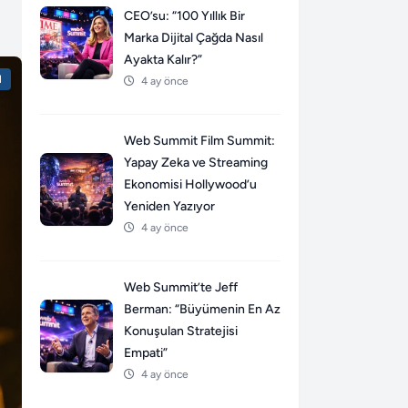
CEO’su: “100 Yıllık Bir
Marka Dijital Çağda Nasıl
Ayakta Kalır?”
l
4 ay önce
Web Summit Film Summit:
Yapay Zeka ve Streaming
Ekonomisi Hollywood’u
Yeniden Yazıyor
4 ay önce
Web Summit’te Jeff
Berman: “Büyümenin En Az
Konuşulan Stratejisi
Empati”
4 ay önce