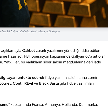
nden 24 Milyon Dolarlık Kripto Paraya El Koydu
ı açıklamayla
Qakbot
zararlı yazılımını yönettiği iddia edilen
ame hazırladı. FBI, operasyon kapsamında Gallyamov’a ait olan
du
. Yetkililer, bu varlıkların siber saldırı mağdurlarına geri iade
ilgisayarı enfekte ederek
fidye yazılım saldırılarına zemin
 botnet,
Conti
,
REvil
ve
Black Basta
gibi fidye yazılımları
dgame
” kapsamında Fransa, Almanya, Hollanda, Danimarka,