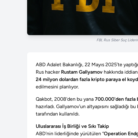
FBI, Rus Siber Suç Lideri
ABD Adalet Bakanlığı, 22 Mayıs 2025’te yaptığ
Rus hacker
Rustam Gallyamov
hakkında iddian
24 milyon dolardan fazla kripto paraya el koy
edilmesini planlıyor.
Qakbot, 2008'den bu yana
700.000'den fazla b
hazırladı. Gallyamov’un altyapısını sağladığı bu
tarafından kullanıldı.
Uluslararası İş Birliği ve Sıkı Takip
ABD'nin liderliğinde yürütülen “
Operation En