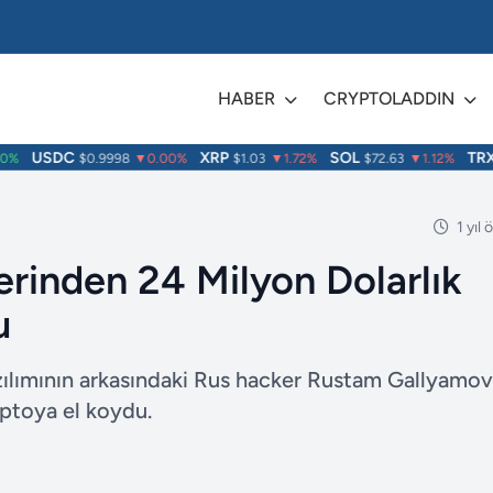
HABER
CRYPTOLADDIN
USDC
XRP
SOL
TRX
$0.9998
▼0.00%
$1.03
▼1.72%
$72.63
▼1.12%
$
1 yıl
erinden 24 Milyon Dolarlık
u
zılımının arkasındaki Rus hacker Rustam Gallyamov
iptoya el koydu.