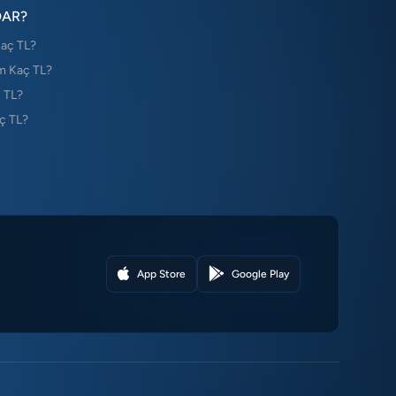
DAR?
Kaç TL?
m Kaç TL?
 TL?
ç TL?
App Store
Google Play