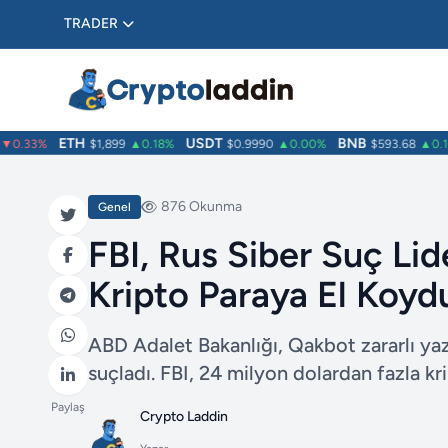
TRADER
ETH
USDT
BNB
.33%
$1,899
▲0.18%
$0.9990
▲0.00%
$593.68
▲0.10%
876 Okunma
Genel
FBI, Rus Siber Suç Lid
Kripto Paraya El Koyd
ABD Adalet Bakanlığı, Qakbot zararlı ya
suçladı. FBI, 24 milyon dolardan fazla kr
Paylaş
Crypto Laddin