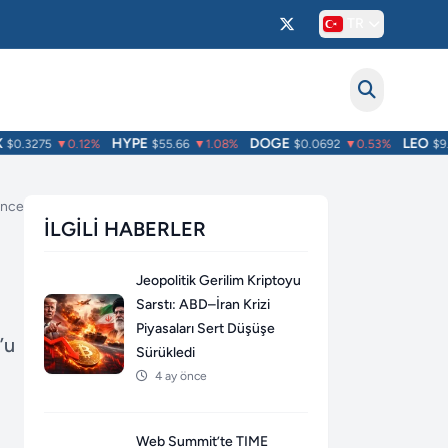
TR
HYPE
DOGE
LEO
0.3275
▼0.12%
$55.66
▼1.08%
$0.0692
▼0.53%
$9.75
 önce
İLGILI HABERLER
Jeopolitik Gerilim Kriptoyu
Sarstı: ABD–İran Krizi
Piyasaları Sert Düşüşe
’u
Sürükledi
4 ay önce
Web Summit’te TIME