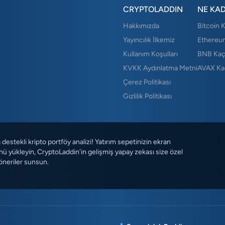
CRYPTOLADDIN
NE KA
Hakkımızda
Bitcoin 
Yayıncılık İlkemiz
Ethereu
Kullanım Koşulları
BNB Kaç
KVKK Aydınlatma Metni
AVAX Ka
Çerez Politikası
Gizlilik Politikası
destekli kripto portföy analizi! Yatırım sepetinizin ekran
ü yükleyin, CryptoLaddin'in gelişmiş yapay zekası size özel
öneriler sunsun.