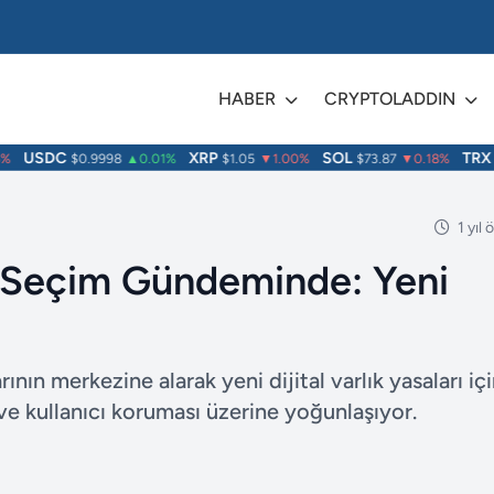
HABER
CRYPTOLADDIN
USDC
XRP
SOL
TRX
$0.9998
▲0.01%
$1.05
▼1.00%
$73.87
▼0.18%
$0
1 yıl
 Seçim Gündeminde: Yeni
ın merkezine alarak yeni dijital varlık yasaları iç
e kullanıcı koruması üzerine yoğunlaşıyor.