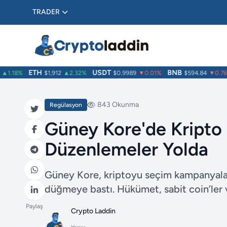
TRADER
ETH
USDT
BNB
.18%
$1,912
▲2.32%
$0.9989
▼0.01%
$594.84
▼0.76%
843 Okunma
Regülasyon
Güney Kore'de Kripto
Düzenlemeler Yolda
Güney Kore, kriptoyu seçim kampanyaların
düğmeye bastı. Hükümet, sabit coin’ler v
Paylaş
Crypto Laddin