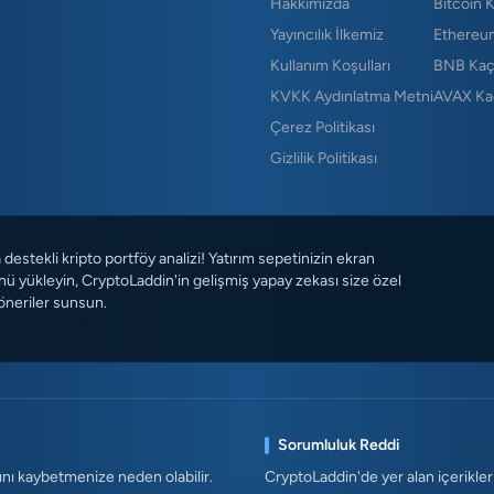
Hakkımızda
Bitcoin 
Yayıncılık İlkemiz
Ethereu
Kullanım Koşulları
BNB Kaç
KVKK Aydınlatma Metni
AVAX Ka
Çerez Politikası
Gizlilik Politikası
destekli kripto portföy analizi! Yatırım sepetinizin ekran
ü yükleyin, CryptoLaddin'in gelişmiş yapay zekası size özel
öneriler sunsun.
Sorumluluk Reddi
ını kaybetmenize neden olabilir.
CryptoLaddin'de yer alan içerikler