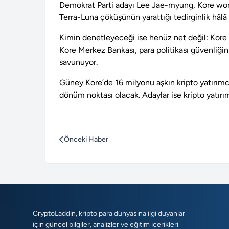
Demokrat Parti adayı Lee Jae-myung, Kore wonu
Terra-Luna çöküşünün yarattığı tedirginlik hâlâ 
Kimin denetleyeceği ise henüz net değil: Kor
Kore Merkez Bankası, para politikası güvenliğin
savunuyor.
Güney Kore’de 16 milyonu aşkın kripto yatırımcı
dönüm noktası olacak. Adaylar ise kripto yatırım
Önceki Haber
CryptoLaddin, kripto para dünyasına ilgi duyanlar
için güncel bilgiler, analizler ve eğitim içerikleri