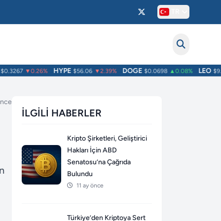
TR
HYPE
DOGE
LEO
.3267
▼0.26%
$56.06
▼2.39%
$0.0698
▲0.08%
$9.75
 önce
İLGILI HABERLER
Kripto Şirketleri, Geliştirici
Hakları İçin ABD
Senatosu’na Çağrıda
in
Bulundu
11 ay önce
Türkiye’den Kriptoya Sert