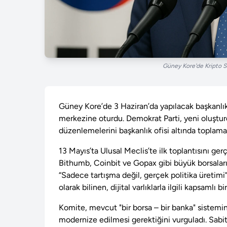
Güney Kore'de Kripto 
Güney Kore’de 3 Haziran’da yapılacak başkanlık 
merkezine oturdu. Demokrat Parti, yeni oluşturdu
düzenlemelerini başkanlık ofisi altında toplamay
13 Mayıs’ta Ulusal Meclis’te ilk toplantısını ger
Bithumb, Coinbit ve Gopax gibi büyük borsaları
“Sadece tartışma değil, gerçek politika üretimi”
olarak bilinen, dijital varlıklarla ilgili kapsamlı b
Komite, mevcut "bir borsa – bir banka" sistemin
modernize edilmesi gerektiğini vurguladı. Sabit