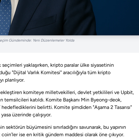
Seçim Gündeminde: Yeni Düzenlemeler Yolda
seçimleri yaklaşırken, kripto paralar ülke siyasetinin
ğu "Dijital Varlık Komitesi" aracılığıyla tüm kripto
ı planlıyor.
çekleştiren komiteye milletvekilleri, devlet yetkilileri ve Upbit,
n temsilcileri katıldı. Komite Başkanı Min Byeong-deok,
 hedeflediklerini belirtti. Komite şimdiden "Aşama 2 Tasarısı"
ir yasa üzerinde çalışıyor.
in sektörün büyümesini sınırladığını savunarak, bu yapının
 coin’ler ise en kritik gündem maddesi olarak öne çıkıyor.