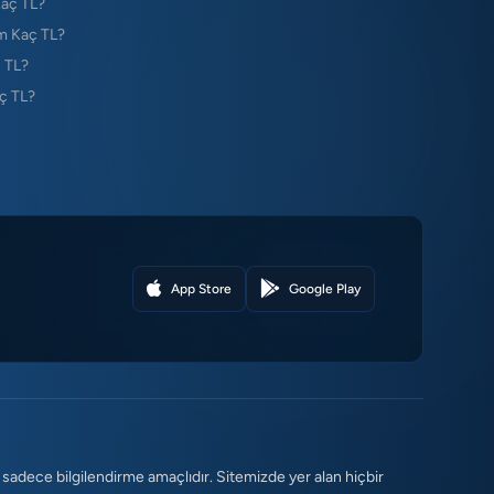
Kaç TL?
m Kaç TL?
 TL?
ç TL?
App Store
Google Play
 sadece bilgilendirme amaçlıdır. Sitemizde yer alan hiçbir