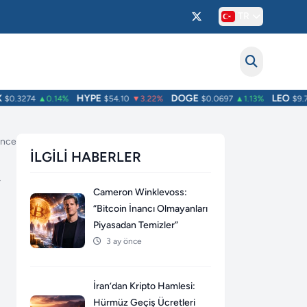
TR
HYPE
DOGE
LEO
0.3274
▲0.14%
$54.10
▼3.22%
$0.0697
▲1.13%
$9.76
 önce
İLGILI HABERLER
,
Cameron Winklevoss:
“Bitcoin İnancı Olmayanları
Piyasadan Temizler”
3 ay önce
İran’dan Kripto Hamlesi:
Hürmüz Geçiş Ücretleri