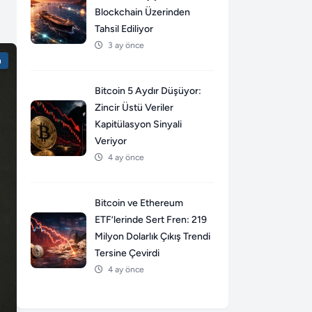
Blockchain Üzerinden
Tahsil Ediliyor
3 ay önce
n
Bitcoin 5 Aydır Düşüyor:
Zincir Üstü Veriler
Kapitülasyon Sinyali
Veriyor
4 ay önce
Bitcoin ve Ethereum
ETF’lerinde Sert Fren: 219
Milyon Dolarlık Çıkış Trendi
Tersine Çevirdi
4 ay önce