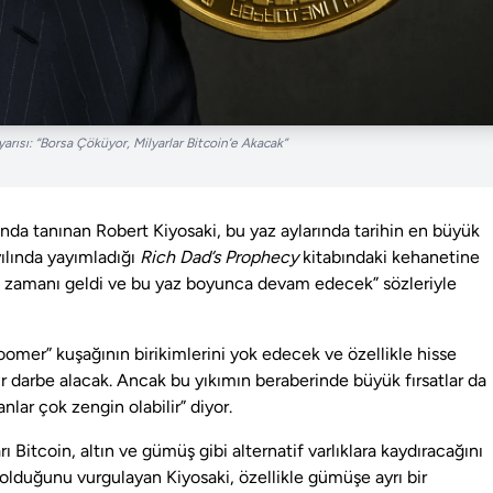
arısı: “Borsa Çöküyor, Milyarlar Bitcoin’e Akacak”
nda tanınan Robert Kiyosaki, bu yaz aylarında tarihin en büyük
ılında yayımladığı
Rich Dad’s Prophecy
kitabındaki kehanetine
n zamanı geldi ve bu yaz boyunca devam edecek” sözleriyle
omer” kuşağının birikimlerini yok edecek ve özellikle hisse
ğır darbe alacak. Ancak bu yıkımın beraberinde büyük fırsatlar da
nlar çok zengin olabilir” diyor.
rı Bitcoin, altın ve gümüş gibi alternatif varlıklara kaydıracağını
 olduğunu vurgulayan Kiyosaki, özellikle gümüşe ayrı bir