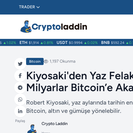
TRADER
ETH
USDT
BNB
1.02%
$1,914
▲0.81%
$0.9994
▲0.02%
$592.24
▲0.17
1,197 Okunma
Bitcoin
Kiyosaki'den Yaz Felak
Milyarlar Bitcoin’e Ak
Robert Kiyosaki, yaz aylarında tarihin e
Bitcoin, altın ve gümüşe yönelebilir.
Paylaş
Crypto Laddin