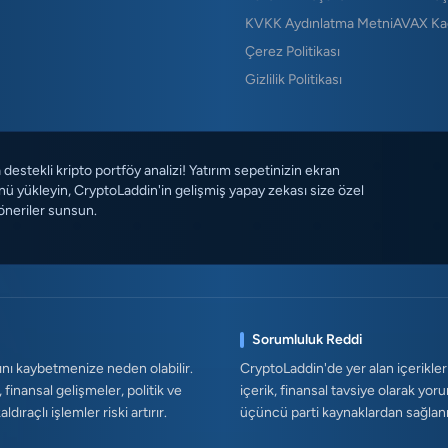
KVKK Aydınlatma Metni
AVAX Ka
Çerez Politikası
Gizlilik Politikası
destekli kripto portföy analizi! Yatırım sepetinizin ekran
ü yükleyin, CryptoLaddin'in gelişmiş yapay zekası size özel
öneriler sunsun.
Sorumluluk Reddi
ını kaybetmenize neden olabilir.
CryptoLaddin'de yer alan içerikler
, finansal gelişmeler, politik ve
içerik, finansal tavsiye olarak yor
ıraçlı işlemler riski artırır.
üçüncü parti kaynaklardan sağlanmak