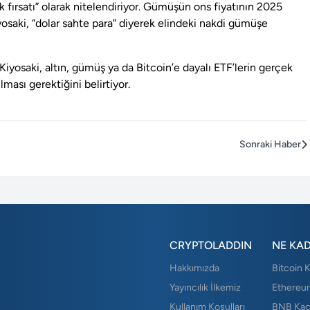
 fırsatı” olarak nitelendiriyor. Gümüşün ons fiyatının 2025
osaki, “dolar sahte para” diyerek elindeki nakdi gümüşe
 Kiyosaki, altın, gümüş ya da Bitcoin’e dayalı ETF’lerin gerçek
ması gerektiğini belirtiyor.
Sonraki Haber
CRYPTOLADDIN
NE KA
Hakkımızda
Bitcoin 
Yayıncılık İlkemiz
Ethereu
Kullanım Koşulları
BNB Kaç