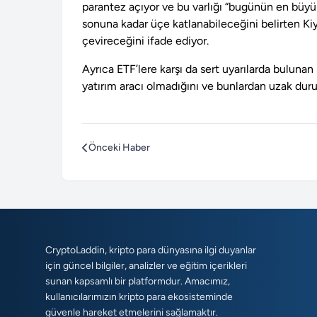
parantez açıyor ve bu varlığı “bugünün en büyük
sonuna kadar üçe katlanabileceğini belirten Kiy
çevireceğini ifade ediyor.
Ayrıca ETF’lere karşı da sert uyarılarda bulunan
yatırım aracı olmadığını ve bunlardan uzak durul
Önceki Haber
CryptoLaddin, kripto para dünyasına ilgi duyanlar
için güncel bilgiler, analizler ve eğitim içerikleri
sunan kapsamlı bir platformdur. Amacımız,
kullanıcılarımızın kripto para ekosisteminde
güvenle hareket etmelerini sağlamaktır.