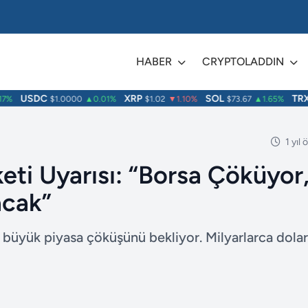
HABER
CRYPTOLADDIN
USDC
XRP
SOL
TRX
%
$1.0000
▲0.01%
$1.02
▼1.10%
$73.67
▲1.65%
$
1 yıl
eti Uyarısı: “Borsa Çöküyor
acak”
n büyük piyasa çöküşünü bekliyor. Milyarlarca dolar