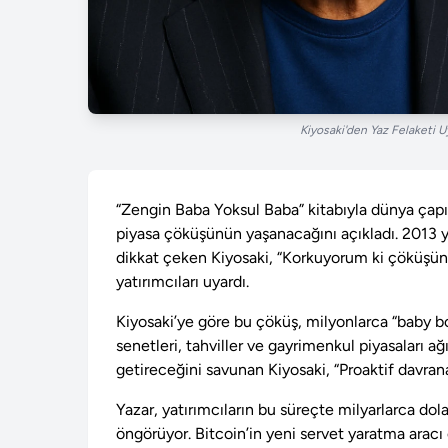
Kiyosaki'den Yaz Felaketi Uy
“Zengin Baba Yoksul Baba” kitabıyla dünya çapı
piyasa çöküşünün yaşanacağını açıkladı. 2013 y
dikkat çeken Kiyosaki, “Korkuyorum ki çöküşü
yatırımcıları uyardı.
Kiyosaki’ye göre bu çöküş, milyonlarca “baby bo
senetleri, tahviller ve gayrimenkul piyasaları a
getireceğini savunan Kiyosaki, “Proaktif davrana
Yazar, yatırımcıların bu süreçte milyarlarca dola
öngörüyor. Bitcoin’in yeni servet yaratma aracı