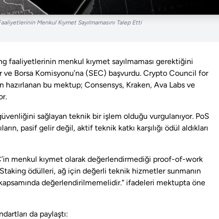
aaliyetlerinin Menkul Kıymet Sayılmamasını Talep Etti
king faaliyetlerinin menkul kıymet sayılmaması gerektiğini
 ve Borsa Komisyonu’na (SEC) başvurdu. Crypto Council for
dan hazırlanan bu mektup; Consensys, Kraken, Ava Labs ve
or.
 güvenliğini sağlayan teknik bir işlem olduğu vurgulanıyor. PoS
ın, pasif gelir değil, aktif teknik katkı karşılığı ödül aldıkları
EC’in menkul kıymet olarak değerlendirmediği proof-of-work
“Staking ödülleri, ağ için değerli teknik hizmetler sunmanın
ı kapsamında değerlendirilmemelidir.” ifadeleri mektupta öne
ndartları da paylaştı: