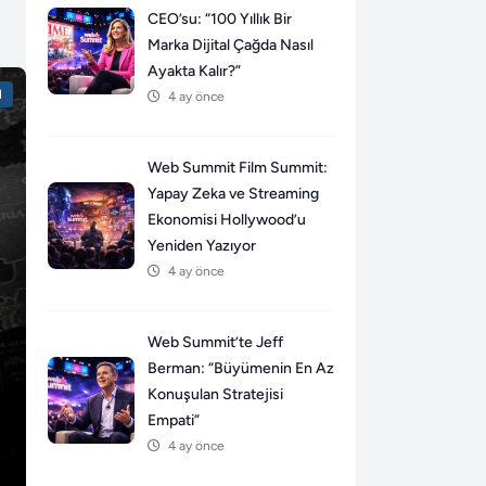
CEO’su: “100 Yıllık Bir
Marka Dijital Çağda Nasıl
Ayakta Kalır?”
l
4 ay önce
Web Summit Film Summit:
Yapay Zeka ve Streaming
Ekonomisi Hollywood’u
Yeniden Yazıyor
4 ay önce
Web Summit’te Jeff
Berman: “Büyümenin En Az
Konuşulan Stratejisi
Empati”
4 ay önce