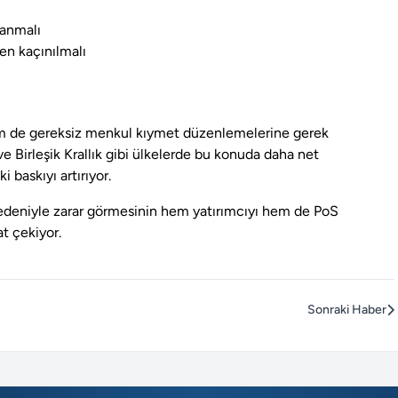
lanmalı
den kaçınılmalı
ı
hem de gereksiz menkul kıymet düzenlemelerine gerek
e Birleşik Krallık gibi ülkelerde bu konuda daha net
baskıyı artırıyor.
ik nedeniyle zarar görmesinin hem yatırımcıyı hem de PoS
t çekiyor.
Sonraki Haber