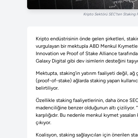
Kripto Sektörü SEC’ten Staking F
Kripto endüstrisinin önde gelen şirketleri, sta
vurgulayan bir mektupla ABD Menkul Kıymetler
Innovation ve Proof of Stake Alliance tarafın
Galaxy Digital gibi dev isimlerin desteğini taşıy
Mektupta, staking’in yatırım faaliyeti değil, ağ
(proof-of-stake) ağlarda staking yapan kullanıcılar
belirtiliyor.
Özellikle staking faaliyetlerinin, daha önce S
madenciliğine benzer olduğunun altı çiziliyor. 
karşılığıdır. Bu nedenle menkul kıymet yasalar
çıkıyor.
Koalisyon, staking sağlayıcıları için önerilen sta