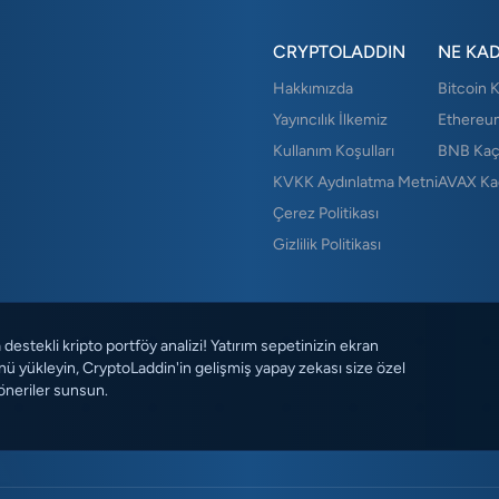
CRYPTOLADDIN
NE KA
Hakkımızda
Bitcoin 
Yayıncılık İlkemiz
Ethereu
Kullanım Koşulları
BNB Kaç
KVKK Aydınlatma Metni
AVAX Ka
Çerez Politikası
Gizlilik Politikası
destekli kripto portföy analizi! Yatırım sepetinizin ekran
ü yükleyin, CryptoLaddin'in gelişmiş yapay zekası size özel
öneriler sunsun.