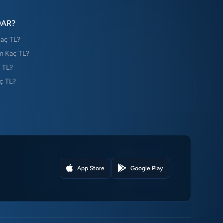
DAR?
Kaç TL?
m Kaç TL?
 TL?
ç TL?
App Store
Google Play