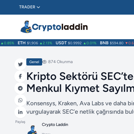
TRADER
ETH
USDT
BNB
.85%
$1,906
▲2.13%
$0.9992
▲0.01%
$594.80
▼0.63%
874 Okunma
Genel
Kripto Sektörü SEC’ten
Menkul Kıymet Sayılm
Konsensys, Kraken, Ava Labs ve daha birç
vurgulayarak SEC’e netlik çağrısında bu
Paylaş
Crypto Laddin