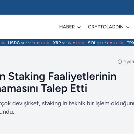
HABER
CRYPTOLADDIN
USDC
XRP
SOL
TRX
$0.9998
▼0.01%
$1.05
▼1.91%
$73.73
▼0.02%
$
1 yıl
 Staking Faaliyetlerinin
amasını Talep Etti
ok dev şirket, staking'in teknik bir işlem olduğun
lundu.