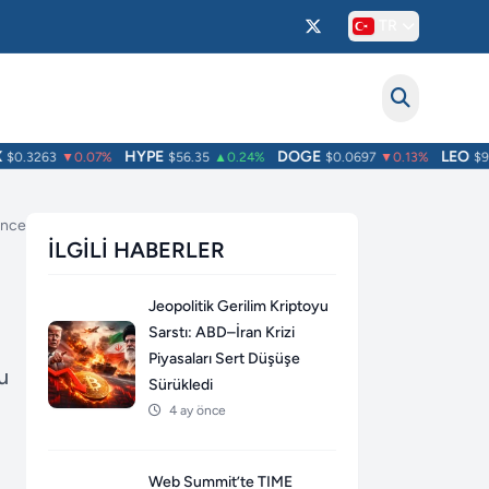
TR
HYPE
DOGE
LEO
0.3263
▼0.07%
$56.35
▲0.24%
$0.0697
▼0.13%
$9.75
 önce
İLGILI HABERLER
Jeopolitik Gerilim Kriptoyu
Sarstı: ABD–İran Krizi
Piyasaları Sert Düşüşe
u
Sürükledi
4 ay önce
Web Summit’te TIME