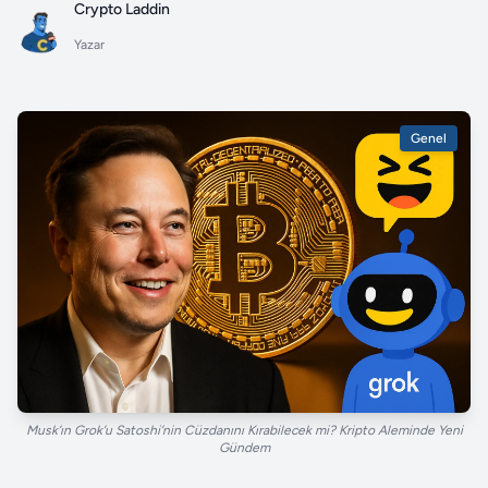
Crypto Laddin
Yazar
Genel
Musk’ın Grok’u Satoshi’nin Cüzdanını Kırabilecek mi? Kripto Aleminde Yeni
Gündem