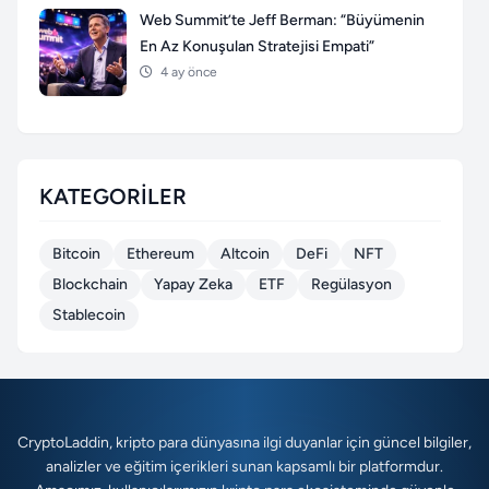
Web Summit’te Jeff Berman: “Büyümenin
En Az Konuşulan Stratejisi Empati”
4 ay önce
KATEGORILER
Bitcoin
Ethereum
Altcoin
DeFi
NFT
Blockchain
Yapay Zeka
ETF
Regülasyon
Stablecoin
CryptoLaddin, kripto para dünyasına ilgi duyanlar için güncel bilgiler,
analizler ve eğitim içerikleri sunan kapsamlı bir platformdur.