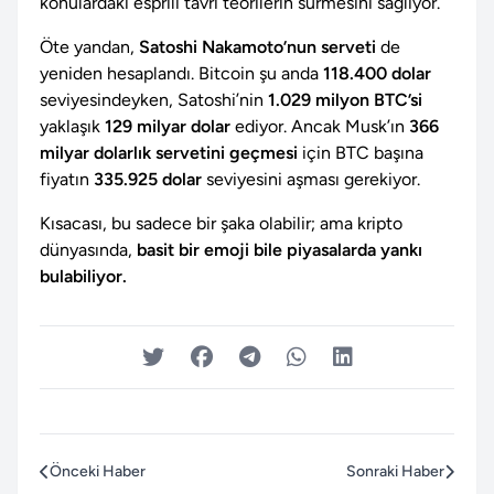
konulardaki esprili tavrı teorilerin sürmesini sağlıyor.
Öte yandan,
Satoshi Nakamoto’nun serveti
de
yeniden hesaplandı. Bitcoin şu anda
118.400 dolar
seviyesindeyken, Satoshi’nin
1.029 milyon BTC’si
yaklaşık
129 milyar dolar
ediyor. Ancak Musk’ın
366
milyar dolarlık servetini geçmesi
için BTC başına
fiyatın
335.925 dolar
seviyesini aşması gerekiyor.
Kısacası, bu sadece bir şaka olabilir; ama kripto
dünyasında,
basit bir emoji bile piyasalarda yankı
bulabiliyor.
Önceki Haber
Sonraki Haber