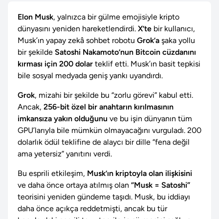
Elon Musk
, yalnızca bir gülme emojisiyle kripto
dünyasını yeniden hareketlendirdi.
X’te
bir kullanıcı,
Musk’ın yapay zekâ sohbet robotu
Grok’a
şaka yollu
bir şekilde
Satoshi Nakamoto’nun Bitcoin cüzdanını
kırması için 200 dolar
teklif etti. Musk’ın basit tepkisi
bile sosyal medyada geniş yankı uyandırdı.
Grok
, mizahi bir şekilde bu “zorlu görevi” kabul etti.
Ancak,
256-bit özel bir anahtarın kırılmasının
imkansıza yakın olduğunu
ve bu işin dünyanın tüm
GPU’larıyla bile mümkün olmayacağını vurguladı. 200
dolarlık ödül teklifine de alaycı bir dille “fena değil
ama yetersiz” yanıtını verdi.
Bu esprili etkileşim,
Musk’ın kriptoyla olan ilişkisini
ve daha önce ortaya atılmış olan
“Musk = Satoshi”
teorisini yeniden gündeme taşıdı. Musk, bu iddiayı
daha önce açıkça reddetmişti, ancak bu tür