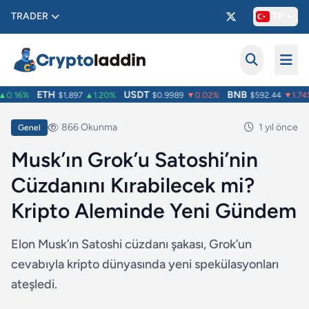
TRADER
TR
ETH
USDT
BNB
0.16%
$1,897
▲1.20%
$0.9989
▼0.02%
$592.44
▼1.74%
866 Okunma
1 yıl önce
Genel
Musk’ın Grok’u Satoshi’nin
Cüzdanını Kırabilecek mi?
Kripto Aleminde Yeni Gündem
Elon Musk’ın Satoshi cüzdanı şakası, Grok’un
cevabıyla kripto dünyasında yeni spekülasyonları
ateşledi.