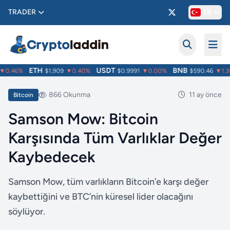
TRADER
TR
ETH
USDT
BNB
0.46%
$1,909
▼0.40%
$0.9991
▼0.00%
$590.46
▼1.36
866 Okunma
11 ay önce
Bitcoin
Samson Mow: Bitcoin
Karşısında Tüm Varlıklar Değer
Kaybedecek
Samson Mow, tüm varlıkların Bitcoin’e karşı değer
kaybettiğini ve BTC’nin küresel lider olacağını
söylüyor.