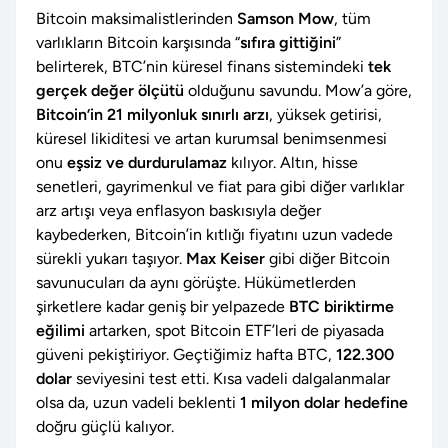
Bitcoin maksimalistlerinden
Samson Mow
, tüm
varlıkların Bitcoin karşısında “
sıfıra gittiğini
”
belirterek, BTC’nin küresel finans sistemindeki
tek
gerçek değer ölçütü
olduğunu savundu. Mow’a göre,
Bitcoin’in 21 milyonluk sınırlı arzı
, yüksek getirisi,
küresel likiditesi ve artan kurumsal benimsenmesi
onu
eşsiz ve durdurulamaz
kılıyor. Altın, hisse
senetleri, gayrimenkul ve fiat para gibi diğer varlıklar
arz artışı veya enflasyon baskısıyla değer
kaybederken, Bitcoin’in kıtlığı fiyatını uzun vadede
sürekli yukarı taşıyor.
Max Keiser
gibi diğer Bitcoin
savunucuları da aynı görüşte. Hükümetlerden
şirketlere kadar geniş bir yelpazede
BTC biriktirme
eğilimi
artarken, spot Bitcoin ETF’leri de piyasada
güveni pekiştiriyor. Geçtiğimiz hafta BTC,
122.300
dolar
seviyesini test etti. Kısa vadeli dalgalanmalar
olsa da, uzun vadeli beklenti
1 milyon dolar hedefine
doğru güçlü kalıyor.