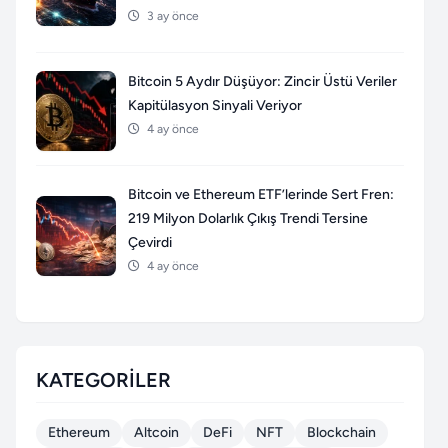
3 ay önce
Bitcoin 5 Aydır Düşüyor: Zincir Üstü Veriler
Kapitülasyon Sinyali Veriyor
4 ay önce
Bitcoin ve Ethereum ETF’lerinde Sert Fren:
219 Milyon Dolarlık Çıkış Trendi Tersine
Çevirdi
4 ay önce
KATEGORILER
Ethereum
Altcoin
DeFi
NFT
Blockchain