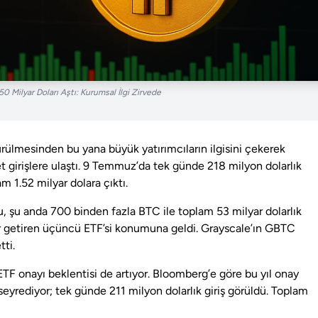
50 Milyar Doları Aştı: Kurumsal İlgi Zirvede
rülmesinden bu yana büyük yatırımcıların ilgisini çekerek
t girişlere ulaştı. 9 Temmuz’da tek günde 218 milyon dolarlık
m 1.52 milyar dolara çıktı.
u, şu anda 700 binden fazla BTC ile toplam 53 milyar dolarlık
lir getiren üçüncü ETF’si konumuna geldi. Grayscale’ın GBTC
ti.
TF onayı beklentisi de artıyor. Bloomberg’e göre bu yıl onay
eyrediyor; tek günde 211 milyon dolarlık giriş görüldü. Toplam