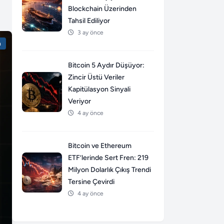
Blockchain Üzerinden
Tahsil Ediliyor
3 ay önce
n
Bitcoin 5 Aydır Düşüyor:
Zincir Üstü Veriler
Kapitülasyon Sinyali
Veriyor
4 ay önce
Bitcoin ve Ethereum
ETF’lerinde Sert Fren: 219
Milyon Dolarlık Çıkış Trendi
Tersine Çevirdi
4 ay önce