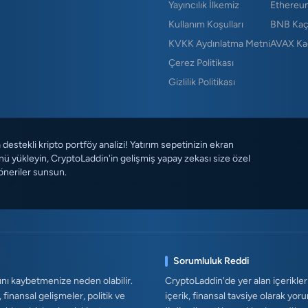
Yayıncılık İlkemiz
Ethereu
Kullanım Koşulları
BNB Kaç
KVKK Aydınlatma Metni
AVAX Ka
Çerez Politikası
Gizlilik Politikası
destekli kripto portföy analizi! Yatırım sepetinizin ekran
ü yükleyin, CryptoLaddin'in gelişmiş yapay zekası size özel
öneriler sunsun.
Sorumluluk Reddi
ını kaybetmenize neden olabilir.
CryptoLaddin'de yer alan içerikler
, finansal gelişmeler, politik ve
içerik, finansal tavsiye olarak yor