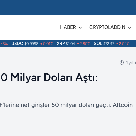
HABER
CRYPTOLADDIN
USDC
XRP
SOL
TRX
3%
$0.9998
▼0.01%
$1.04
▼2.80%
$72.97
▼2.04%
1 yıl
0 Milyar Doları Aştı:
lerine net girişler 50 milyar doları geçti. Altcoin