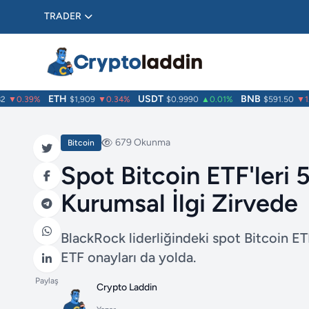
TRADER
ETH
USDT
BNB
▼0.39%
$1,909
▼0.34%
$0.9990
▲0.01%
$591.50
▼1.4
679 Okunma
Bitcoin
Spot Bitcoin ETF'leri 5
Kurumsal İlgi Zirvede
BlackRock liderliğindeki spot Bitcoin ETF’
ETF onayları da yolda.
Paylaş
Crypto Laddin