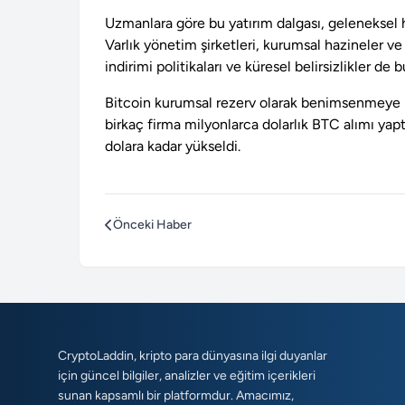
Uzmanlara göre bu yatırım dalgası, geleneksel 
Varlık yönetim şirketleri, kurumsal hazineler ve 
indirimi politikaları ve küresel belirsizlikler de b
Bitcoin kurumsal rezerv olarak benimsenmeye b
birkaç firma milyonlarca dolarlık BTC alımı yap
dolara kadar yükseldi.
Önceki Haber
CryptoLaddin, kripto para dünyasına ilgi duyanlar
için güncel bilgiler, analizler ve eğitim içerikleri
sunan kapsamlı bir platformdur. Amacımız,