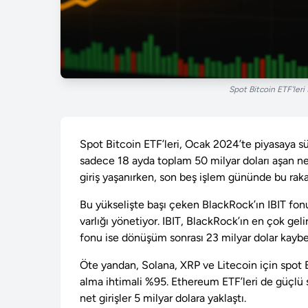
Spot Bitcoin ETF'leri 
Spot Bitcoin ETF’leri, Ocak 2024’te piyasaya sü
sadece 18 ayda toplam 50 milyar doları aşan ne
giriş yaşanırken, son beş işlem gününde bu raka
Bu yükselişte başı çeken BlackRock’ın IBIT fon
varlığı yönetiyor. IBIT, BlackRock’ın en çok ge
fonu ise dönüşüm sonrası 23 milyar dolar kaybet
Öte yandan, Solana, XRP ve Litecoin için spot E
alma ihtimali %95. Ethereum ETF’leri de güçlü s
net girişler 5 milyar dolara yaklaştı.