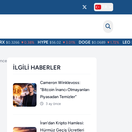
TR
HYPE
DOGE
LEO
$0.3266
▼0.38%
$56.02
▼3.01%
$0.0689
▼1.72%
$9.
 önce
İLGILI HABERLER
Cameron Winklevoss:
“Bitcoin İnancı Olmayanları
Piyasadan Temizler”
3 ay önce
İran’dan Kripto Hamlesi:
Hürmüz Geçiş Ücretleri