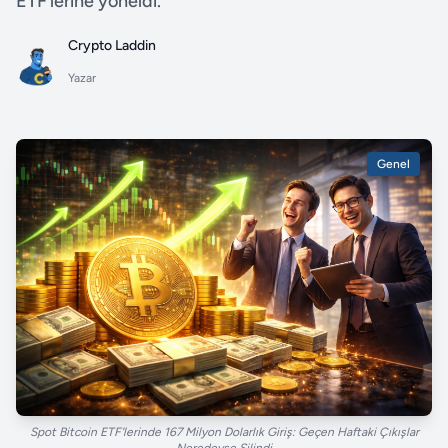
ETF’lerine yöneldi.
Crypto Laddin
Yazar
Genel
Spot Bitcoin ETF’lerinde 167 Milyon Dolarlık Giriş: Geçen Haftaki Çıkışlar