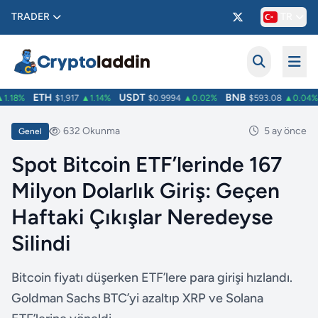
TRADER
TR
ETH
USDT
BNB
.18%
$1,917
▲1.14%
$0.9994
▲0.02%
$593.08
▲0.04%
632 Okunma
5 ay önce
Genel
Spot Bitcoin ETF’lerinde 167
Milyon Dolarlık Giriş: Geçen
Haftaki Çıkışlar Neredeyse
Silindi
Bitcoin fiyatı düşerken ETF’lere para girişi hızlandı.
Goldman Sachs BTC’yi azaltıp XRP ve Solana