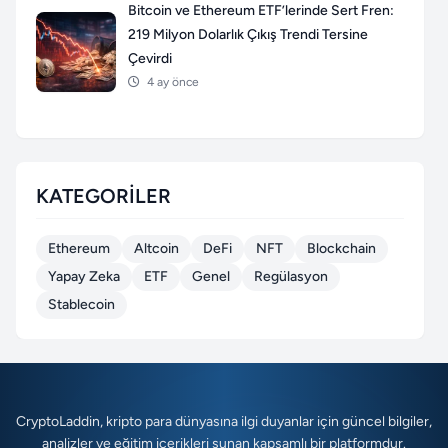
Bitcoin ve Ethereum ETF’lerinde Sert Fren:
219 Milyon Dolarlık Çıkış Trendi Tersine
Çevirdi
4 ay önce
KATEGORILER
Ethereum
Altcoin
DeFi
NFT
Blockchain
Yapay Zeka
ETF
Genel
Regülasyon
Stablecoin
CryptoLaddin, kripto para dünyasına ilgi duyanlar için güncel bilgiler,
analizler ve eğitim içerikleri sunan kapsamlı bir platformdur.