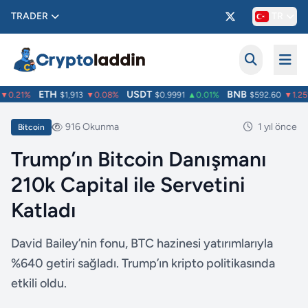
TRADER
TR
ETH
USDT
BNB
0.21%
$1,913
▼0.08%
$0.9991
▲0.01%
$592.60
▼1.25%
916 Okunma
1 yıl önce
Bitcoin
Trump’ın Bitcoin Danışmanı
210k Capital ile Servetini
Katladı
David Bailey’nin fonu, BTC hazinesi yatırımlarıyla
%640 getiri sağladı. Trump’ın kripto politikasında
etkili oldu.