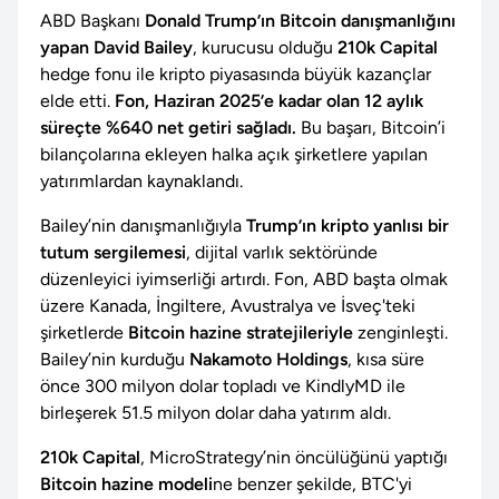
ABD Başkanı
Donald Trump’ın Bitcoin danışmanlığını
yapan David Bailey
, kurucusu olduğu
210k Capital
hedge fonu ile kripto piyasasında büyük kazançlar
elde etti.
Fon, Haziran 2025’e kadar olan 12 aylık
süreçte %640 net getiri sağladı.
Bu başarı, Bitcoin’i
bilançolarına ekleyen halka açık şirketlere yapılan
yatırımlardan kaynaklandı.
Bailey’nin danışmanlığıyla
Trump’ın kripto yanlısı bir
tutum sergilemesi
, dijital varlık sektöründe
düzenleyici iyimserliği artırdı. Fon, ABD başta olmak
üzere Kanada, İngiltere, Avustralya ve İsveç'teki
şirketlerde
Bitcoin hazine stratejileriyle
zenginleşti.
Bailey’nin kurduğu
Nakamoto Holdings
, kısa süre
önce 300 milyon dolar topladı ve KindlyMD ile
birleşerek 51.5 milyon dolar daha yatırım aldı.
210k Capital
, MicroStrategy’nin öncülüğünü yaptığı
Bitcoin hazine modeli
ne benzer şekilde, BTC'yi