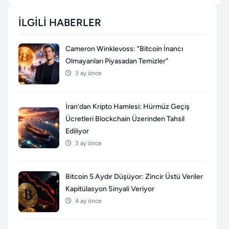
İLGILI HABERLER
Cameron Winklevoss: “Bitcoin İnancı
Olmayanları Piyasadan Temizler”
3 ay önce
İran’dan Kripto Hamlesi: Hürmüz Geçiş
Ücretleri Blockchain Üzerinden Tahsil
Ediliyor
3 ay önce
Bitcoin 5 Aydır Düşüyor: Zincir Üstü Veriler
Kapitülasyon Sinyali Veriyor
4 ay önce