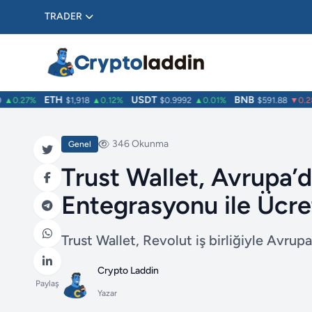
TRADER
ETH
USDT
BNB
0.27%
$1,918
▲0.12%
$0.9992
▲0.01%
$591.88
▼0.28%
346 Okunma
Genel
Trust Wallet, Avrupa’d
Entegrasyonu ile Ücre
Trust Wallet, Revolut iş birliğiyle Avrupa
Crypto Laddin
Paylaş
Yazar