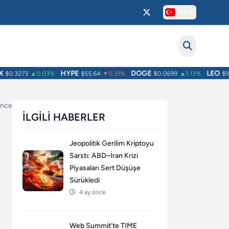
TR
HYPE
DOGE
LEO
0.3273
▲0.03%
$55.64
▼0.31%
$0.0699
▲1.13%
$9.76
önce
İLGILI HABERLER
Jeopolitik Gerilim Kriptoyu
Sarstı: ABD–İran Krizi
Piyasaları Sert Düşüşe
Sürükledi
4 ay önce
Web Summit’te TIME