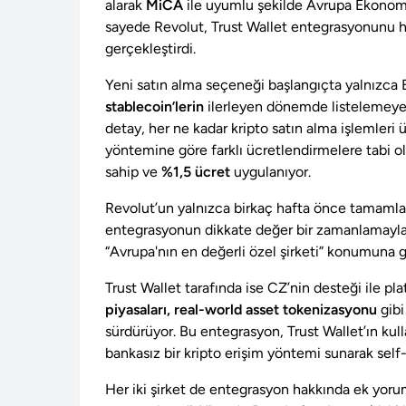
alarak
MiCA
ile uyumlu şekilde Avrupa Ekonomi
sayede Revolut, Trust Wallet entegrasyonunu h
gerçekleştirdi.
Yeni satın alma seçeneği başlangıçta yalnızca
stablecoin’lerin
ilerleyen dönemde listelemeye 
detay, her ne kadar kripto satın alma işlemleri
yöntemine göre farklı ücretlendirmelere tabi ol
sahip ve
%1,5 ücret
uygulanıyor.
Revolut’un yalnızca birkaç hafta önce tamamlan
entegrasyonun dikkate değer bir zamanlamayla 
“Avrupa'nın en değerli özel şirketi” konumuna ge
Trust Wallet tarafında ise CZ’nin desteği ile pla
piyasaları, real-world asset tokenizasyonu
gibi
sürdürüyor. Bu entegrasyon, Trust Wallet’ın kull
bankasız bir kripto erişim yöntemi sunarak self
Her iki şirket de entegrasyon hakkında ek yorum