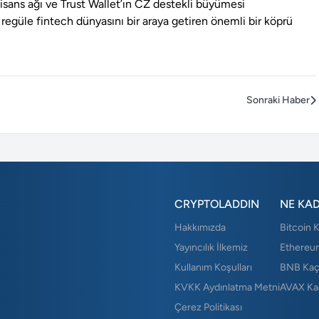
isans ağı ve Trust Wallet’ın CZ destekli büyümesi
regüle fintech dünyasını bir araya getiren önemli bir köprü
Sonraki Haber
CRYPTOLADDIN
NE KA
Hakkımızda
Bitcoin 
Yayıncılık İlkemiz
Ethereu
Kullanım Koşulları
BNB Kaç
KVKK Aydınlatma Metni
AVAX Ka
Çerez Politikası