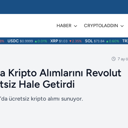
HABER
CRYPTOLADDIN
USDC
XRP
SOL
TRX
$0.9999
▲0.01%
$1.03
▼2.35%
$73.84
▲0.60%
$
7 ay 
a Kripto Alımlarını Revolut
tsiz Hale Getirdi
’da ücretsiz kripto alımı sunuyor.