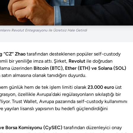
ımlarını Revolut Entegrasyonu ile Ücretsiz Hale Getirdi
 “CZ” Zhao
tarafından desteklenen popüler self-custody
mli bir yeniliğe imza attı. Şirket,
Revolut
ile doğrudan
gulama üzerinden
Bitcoin (BTC), Ether (ETH) ve Solana (SOL)
a
satın almasına olanak tanıdığını duyurdu.
hem günlük hem de tek işlem limiti olarak
23.000 euro
üst
grasyon, özellikle Avrupa’daki regülasyonların sıkılaştığı bir
iyor. Trust Wallet, Avrupa pazarında self-custody kullanımını
 yayılan lisanslı yapısının bu hedefi güçlendirdiğini
 ve Borsa Komisyonu (CySEC)
tarafından düzenleyici onay