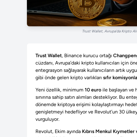
Trust Wallet, Avrupa’da Kripto Al
Trust Wallet
, Binance kurucu ortağı
Changpeng
cüzdanı, Avrupa’daki kripto kullanıcıları için öne
entegrasyon sağlayarak kullanıcıların artık uy
gibi önde gelen kripto varlıkları
sıfır komisyonl
Yeni özellik, minimum
10 euro
ile başlayan ve 
sınırına sahip satın alımları destekliyor. Bu ente
dönemde kriptoya erişimi kolaylaştırmayı hedefl
genişletmeyi hedefliyor ve Revolut’un 30 ülkeye
vurguluyor.
Revolut, Ekim ayında
Kıbrıs Menkul Kıymetler