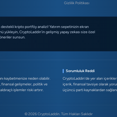
Gizlilik Politikası
destekli kripto portföy analizi! Yatırım sepetinizin ekran
ü yükleyin, CryptoLaddin'in gelişmiş yapay zekası size özel
öneriler sunsun.
Sorumluluk Reddi
ını kaybetmenize neden olabilir.
CryptoLaddin'de yer alan içerikler
, finansal gelişmeler, politik ve
içerik, finansal tavsiye olarak yor
ıraçlı işlemler riski artırır.
üçüncü parti kaynaklardan sağlanmak
© 2026 CryptoLaddin. Tüm Hakları Saklıdır