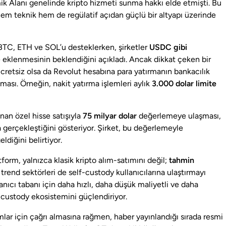
k Alanı genelinde kripto hizmeti sunma hakkı elde etmişti. Bu
em teknik hem de regülatif açıdan güçlü bir altyapı üzerinde
 BTC, ETH ve SOL’u desteklerken, şirketler
USDC gibi
eklenmesinin beklendiğini açıkladı. Ancak dikkat çeken bir
 ücretsiz olsa da Revolut hesabına para yatırmanın bankacılık
ması. Örneğin, nakit yatırma işlemleri aylık
3.000 dolar limite
an özel hisse satışıyla
75 milyar dolar
değerlemeye ulaşması,
gerçekleştiğini gösteriyor. Şirket, bu değerlemeyle
ldiğini belirtiyor.
tform, yalnızca klasik kripto alım-satımını değil;
tahmin
 trend sektörleri de self-custody kullanıcılarına ulaştırmayı
anıcı tabanı için daha hızlı, daha düşük maliyetli ve daha
-custody ekosistemini güçlendiriyor.
lar için çağrı almasına rağmen, haber yayınlandığı sırada resmi