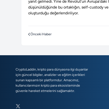
yanıt gelmedi. Yine de Revolut’un Avrupa’daki l
düşünüldüğünde bu ortaklığın, self-custody ve 
oluşturduğu değerlendiriliyor.
Önceki Haber
CryptoLaddin, kripto para dünyasına ilgi duyanlar
için güncel bilgiler, analizler ve eğitim içerikleri
sunan kapsamlı bir platformdur. Amacımız,
kullanıcılarımızın kripto para ekosisteminde
güvenle hareket etmelerini sağlamaktır.