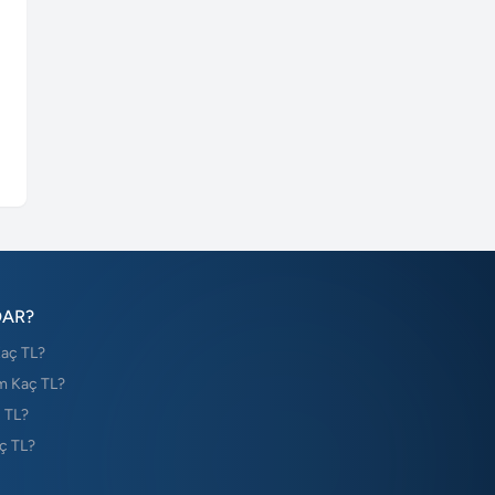
DAR?
Kaç TL?
m Kaç TL?
 TL?
ç TL?