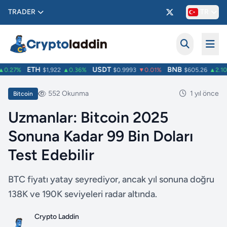
TRADER
TR
ETH
USDT
BNB
0.27%
$1,922
▲0.36%
$0.9993
▼0.01%
$605.26
▲2.10
552 Okunma
1 yıl önce
Bitcoin
Uzmanlar: Bitcoin 2025
Sonuna Kadar 99 Bin Doları
Test Edebilir
BTC fiyatı yatay seyrediyor, ancak yıl sonuna doğru
138K ve 190K seviyeleri radar altında.
Crypto Laddin