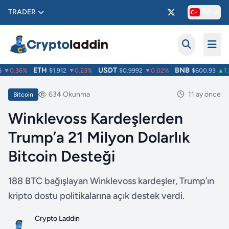
TRADER
TR
ETH
USDT
BNB
▼0.36%
$1,912
▼0.23%
$0.9992
▼0.02%
$600.93
▲1.3
634 Okunma
11 ay önce
Bitcoin
Winklevoss Kardeşlerden
Trump’a 21 Milyon Dolarlık
Bitcoin Desteği
188 BTC bağışlayan Winklevoss kardeşler, Trump’ın
kripto dostu politikalarına açık destek verdi.
Crypto Laddin