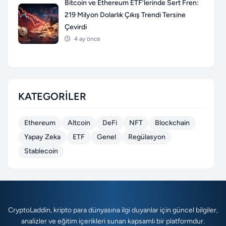
Bitcoin ve Ethereum ETF’lerinde Sert Fren:
219 Milyon Dolarlık Çıkış Trendi Tersine
Çevirdi
4 ay önce
KATEGORILER
Ethereum
Altcoin
DeFi
NFT
Blockchain
Yapay Zeka
ETF
Genel
Regülasyon
Stablecoin
CryptoLaddin, kripto para dünyasına ilgi duyanlar için güncel bilgiler,
analizler ve eğitim içerikleri sunan kapsamlı bir platformdur.