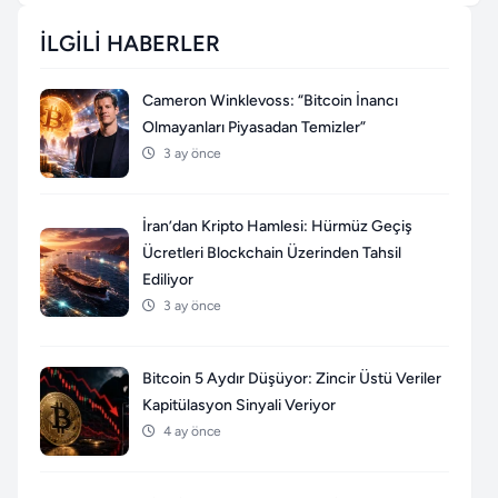
İLGILI HABERLER
Cameron Winklevoss: “Bitcoin İnancı
Olmayanları Piyasadan Temizler”
3 ay önce
İran’dan Kripto Hamlesi: Hürmüz Geçiş
Ücretleri Blockchain Üzerinden Tahsil
Ediliyor
3 ay önce
Bitcoin 5 Aydır Düşüyor: Zincir Üstü Veriler
Kapitülasyon Sinyali Veriyor
4 ay önce