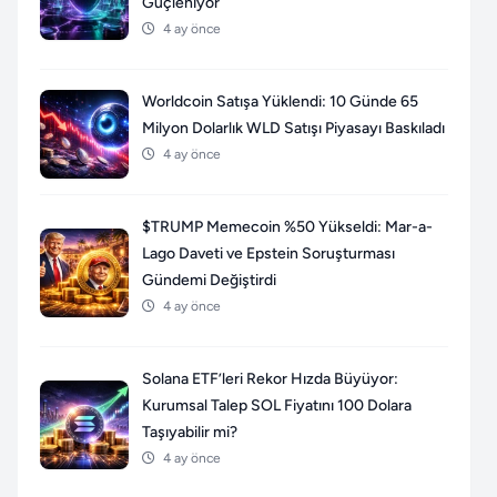
Güçleniyor
4 ay önce
Worldcoin Satışa Yüklendi: 10 Günde 65
Milyon Dolarlık WLD Satışı Piyasayı Baskıladı
4 ay önce
$TRUMP Memecoin %50 Yükseldi: Mar-a-
Lago Daveti ve Epstein Soruşturması
Gündemi Değiştirdi
4 ay önce
Solana ETF’leri Rekor Hızda Büyüyor:
Kurumsal Talep SOL Fiyatını 100 Dolara
Taşıyabilir mi?
4 ay önce