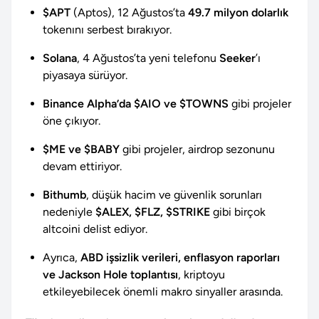
$APT
(Aptos), 12 Ağustos’ta
49.7 milyon dolarlık
tokenını serbest bırakıyor.
Solana
, 4 Ağustos’ta yeni telefonu
Seeker
’ı
piyasaya sürüyor.
Binance Alpha’da $AIO ve $TOWNS
gibi projeler
öne çıkıyor.
$ME ve $BABY
gibi projeler, airdrop sezonunu
devam ettiriyor.
Bithumb
, düşük hacim ve güvenlik sorunları
nedeniyle
$ALEX, $FLZ, $STRIKE
gibi birçok
altcoini delist ediyor.
Ayrıca,
ABD işsizlik verileri, enflasyon raporları
ve Jackson Hole toplantısı
, kriptoyu
etkileyebilecek önemli makro sinyaller arasında.