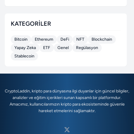
KATEGORILER
Bitcoin
Ethereum
DeFi
NFT
Blockchain
Yapay Zeka
ETF
Genel
Regülasyon
Stablecoin
CryptoLaddin, kripto para dünyasına ilgi duyanlar için güncel bilgiler,
analizler ve eğitim içerikleri sunan kapsamlı bir platformdur.
Amacımız, kullanıcılarımızın kripto para ekosisteminde güvenle
hareket etmelerini sağlamaktır.