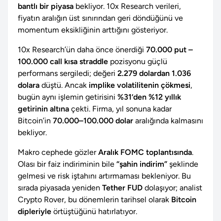
bantlı bir piyasa
bekliyor. 10x Research verileri,
fiyatın aralığın üst sınırından geri döndüğünü ve
momentum eksikliğinin arttığını gösteriyor.
10x Research’ün daha önce önerdiği
70.000 put –
100.000 call kısa straddle
pozisyonu güçlü
performans sergiledi; değeri
2.279 dolardan 1.036
dolara
düştü. Ancak
implike volatilitenin çökmesi
,
bugün aynı işlemin getirisini
%31’den %12 yıllık
getirinin altına
çekti. Firma, yıl sonuna kadar
Bitcoin’in
70.000–100.000 dolar
aralığında kalmasını
bekliyor.
Makro cephede gözler
Aralık FOMC toplantısında
.
Olası bir faiz indiriminin bile
“şahin indirim”
şeklinde
gelmesi ve risk iştahını artırmaması bekleniyor. Bu
sırada piyasada yeniden
Tether FUD
dolaşıyor; analist
Crypto Rover, bu dönemlerin tarihsel olarak
Bitcoin
dipleriyle
örtüştüğünü hatırlatıyor.