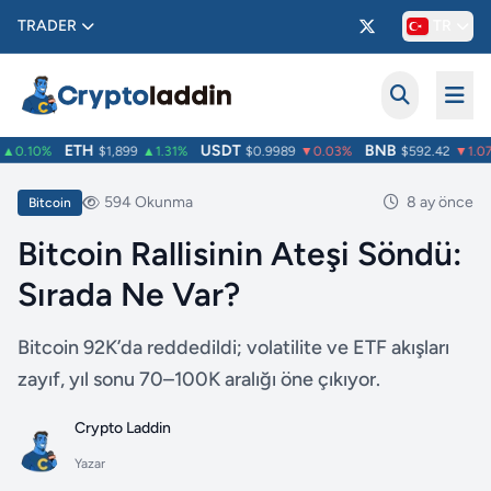
TRADER
TR
ETH
USDT
BNB
0.10%
$1,899
▲1.31%
$0.9989
▼0.03%
$592.42
▼1.07%
594 Okunma
8 ay önce
Bitcoin
Bitcoin Rallisinin Ateşi Söndü:
Sırada Ne Var?
Bitcoin 92K’da reddedildi; volatilite ve ETF akışları
zayıf, yıl sonu 70–100K aralığı öne çıkıyor.
Crypto Laddin
Yazar