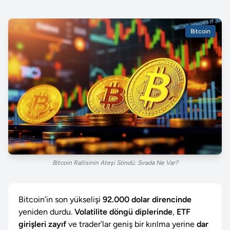
Bitcoin
Bitcoin Rallisinin Ateşi Söndü: Sırada Ne Var?
Bitcoin’in son yükselişi
92.000 dolar direncinde
yeniden durdu.
Volatilite döngü diplerinde
,
ETF
girişleri zayıf
ve trader’lar geniş bir kırılma yerine
dar