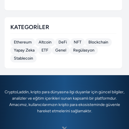
KATEGORILER
Ethereum
Altcoin
DeFi
NFT
Blockchain
Yapay Zeka
ETF
Genel
Regülasyon
Stablecoin
CryptoLaddin, kripto para dünyasına ilgi duyanlar için güncel bilgiler,
analizler ve eğitim içerikleri sunan kapsamlı bir platformdur.
Amacımız, kullanıcılarımızın kripto para ekosisteminde güvenle
hareket etmelerini sağlamaktır.