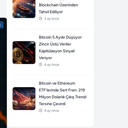
Blockchain Üzerinden
Tahsil Ediliyor
3 ay önce
n
Bitcoin 5 Aydır Düşüyor:
Zincir Üstü Veriler
Kapitülasyon Sinyali
Veriyor
4 ay önce
Bitcoin ve Ethereum
ETF’lerinde Sert Fren: 219
Milyon Dolarlık Çıkış Trendi
Tersine Çevirdi
4 ay önce