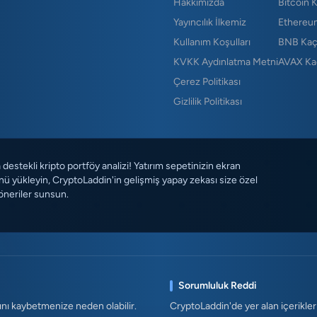
Hakkımızda
Bitcoin 
Yayıncılık İlkemiz
Ethereu
Kullanım Koşulları
BNB Kaç
KVKK Aydınlatma Metni
AVAX Ka
Çerez Politikası
Gizlilik Politikası
destekli kripto portföy analizi! Yatırım sepetinizin ekran
ü yükleyin, CryptoLaddin'in gelişmiş yapay zekası size özel
öneriler sunsun.
Sorumluluk Reddi
ını kaybetmenize neden olabilir.
CryptoLaddin'de yer alan içerikler