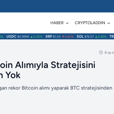
HABER
CRYPTOLADDIN
USDC
XRP
SOL
TRX
$0.9999
▲0.00%
$1.03
▼0.60%
$76.57
▲0.85%
8 ay 
in Alımıyla Stratejisini
m Yok
şan rekor Bitcoin alımı yaparak BTC stratejisinden