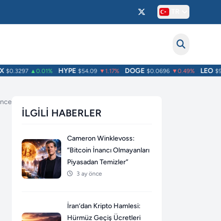
TR
HYPE
DOGE
LEO
$0.3297
▲0.01%
$54.09
▼1.17%
$0.0696
▼0.49%
$9.6
önce
İLGILI HABERLER
Cameron Winklevoss:
“Bitcoin İnancı Olmayanları
Piyasadan Temizler”
3 ay önce
İran’dan Kripto Hamlesi:
Hürmüz Geçiş Ücretleri