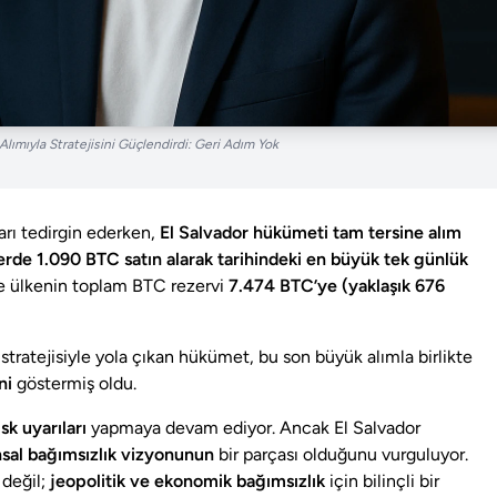
Alımıyla Stratejisini Güçlendirdi: Geri Adım Yok
ları tedirgin ederken,
El Salvador hükümeti tam tersine alım
ğerde 1.090 BTC satın alarak tarihindeki en büyük tek günlük
kte ülkenin toplam BTC rezervi
7.474 BTC’ye (yaklaşık 676
 stratejisiyle yola çıkan hükümet, bu son büyük alımla birlikte
ni
göstermiş oldu.
isk uyarıları
yapmaya devam ediyor. Ancak El Salvador
nsal bağımsızlık vizyonunun
bir parçası olduğunu vurguluyor.
 değil;
jeopolitik ve ekonomik bağımsızlık
için bilinçli bir