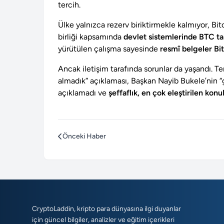
tercih.
Ülke yalnızca rezerv biriktirmekle kalmıyor, Bitc
birliği kapsamında
devlet sistemlerinde BTC ta
yürütülen çalışma sayesinde
resmî belgeler Bi
Ancak iletişim tarafında sorunlar da yaşandı. T
almadık” açıklaması, Başkan Nayib Bukele’nin “gü
açıklamadı ve
şeffaflık, en çok eleştirilen konu
Önceki Haber
CryptoLaddin, kripto para dünyasına ilgi duyanlar
için güncel bilgiler, analizler ve eğitim içerikleri