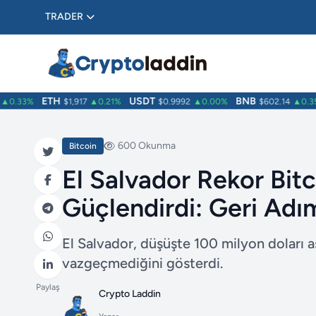
TRADER
ETH
USDT
BNB
.33%
$1,917
▲0.21%
$0.9992
▲0.00%
$602.14
▲0.35%
600 Okunma
Bitcoin
El Salvador Rekor Bitco
Güçlendirdi: Geri Adı
El Salvador, düşüşte 100 milyon doları a
vazgeçmediğini gösterdi.
Paylaş
Crypto Laddin