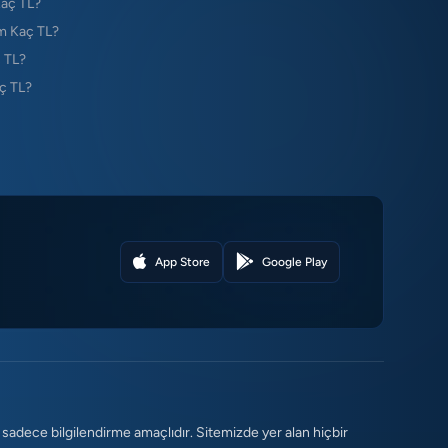
Kaç TL?
m Kaç TL?
 TL?
ç TL?
App Store
Google Play
 sadece bilgilendirme amaçlıdır. Sitemizde yer alan hiçbir