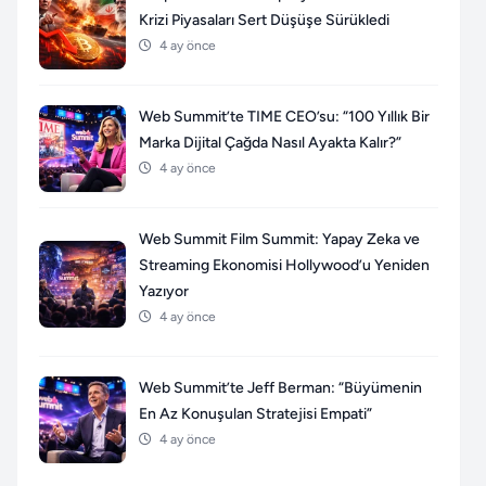
Krizi Piyasaları Sert Düşüşe Sürükledi
4 ay önce
Web Summit’te TIME CEO’su: “100 Yıllık Bir
Marka Dijital Çağda Nasıl Ayakta Kalır?”
4 ay önce
Web Summit Film Summit: Yapay Zeka ve
Streaming Ekonomisi Hollywood’u Yeniden
Yazıyor
4 ay önce
Web Summit’te Jeff Berman: “Büyümenin
En Az Konuşulan Stratejisi Empati”
4 ay önce