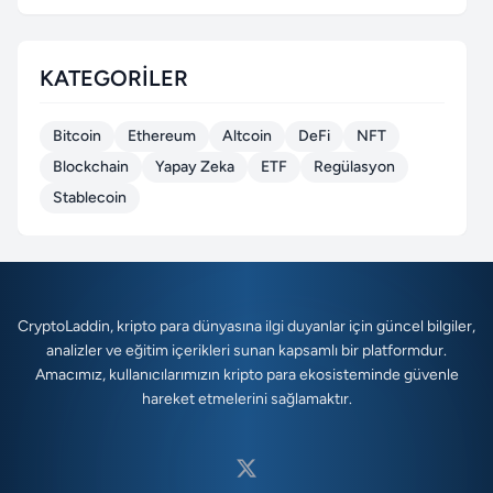
KATEGORILER
Bitcoin
Ethereum
Altcoin
DeFi
NFT
Blockchain
Yapay Zeka
ETF
Regülasyon
Stablecoin
CryptoLaddin, kripto para dünyasına ilgi duyanlar için güncel bilgiler,
analizler ve eğitim içerikleri sunan kapsamlı bir platformdur.
Amacımız, kullanıcılarımızın kripto para ekosisteminde güvenle
hareket etmelerini sağlamaktır.