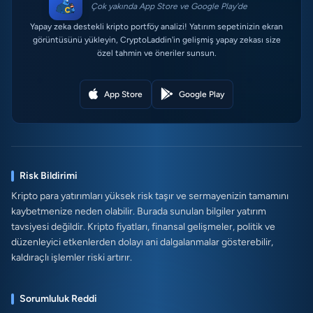
Çok yakında App Store ve Google Play'de
Yapay zeka destekli kripto portföy analizi! Yatırım sepetinizin ekran
görüntüsünü yükleyin, CryptoLaddin'in gelişmiş yapay zekası size
özel tahmin ve öneriler sunsun.
App Store
Google Play
Risk Bildirimi
Kripto para yatırımları yüksek risk taşır ve sermayenizin tamamını
kaybetmenize neden olabilir. Burada sunulan bilgiler yatırım
tavsiyesi değildir. Kripto fiyatları, finansal gelişmeler, politik ve
düzenleyici etkenlerden dolayı ani dalgalanmalar gösterebilir,
kaldıraçlı işlemler riski artırır.
Sorumluluk Reddi