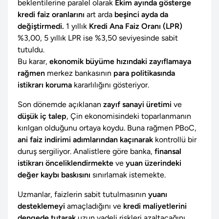
beklentilerine paralel olarak
Ekim ayında gösterge
kredi faiz oranlarını
art arda
beşinci ayda da
değiştirmedi.
1 yıllık
Kredi Ana Faiz Oranı (LPR)
%3,00, 5 yıllık LPR ise %3,50 seviyesinde sabit
tutuldu.
Bu karar,
ekonomik büyüme hızındaki zayıflamaya
rağmen
merkez bankasının
para politikasında
istikrarı koruma
kararlılığını gösteriyor.
Son dönemde açıklanan
zayıf sanayi üretimi
ve
düşük iç talep
, Çin ekonomisindeki toparlanmanın
kırılgan olduğunu ortaya koydu. Buna rağmen PBoC,
ani faiz indirimi adımlarından kaçınarak
kontrollü bir
duruş sergiliyor. Analistlere göre banka,
finansal
istikrarı önceliklendirmekte
ve
yuan üzerindeki
değer kaybı baskısını
sınırlamak istemekte.
Uzmanlar, faizlerin sabit tutulmasının
yuanı
desteklemeyi
amaçladığını ve
kredi maliyetlerini
dengede tutarak
uzun vadeli riskleri azaltacağını