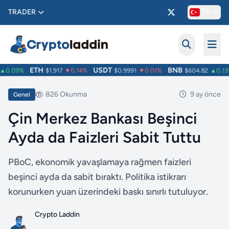
TRADER
TR
ETH
USDT
BNB
0.09%
$1,917
▼0.14%
$0.9991
▼0.01%
$604.82
▲0.13%
826 Okunma
9 ay önce
Genel
Çin Merkez Bankası Beşinci
Ayda da Faizleri Sabit Tuttu
PBoC, ekonomik yavaşlamaya rağmen faizleri
beşinci ayda da sabit bıraktı. Politika istikrarı
korunurken yuan üzerindeki baskı sınırlı tutuluyor.
Crypto Laddin