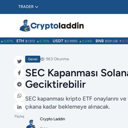
TRADER
ETH
USDT
BNB
.97%
$1,913
▲0.70%
$0.9995
▲0.04%
$591.08
▼0.13%
963 Okunma
Genel
SEC Kapanması Solana
Geciktirebilir
SEC kapanması kripto ETF onaylarını ve 
çıkana kadar beklemeye alınacak.
Paylaş
Crypto Laddin