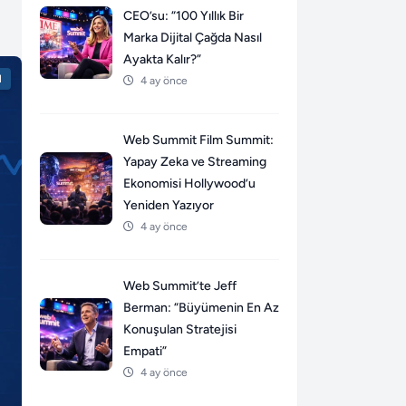
CEO’su: “100 Yıllık Bir
Marka Dijital Çağda Nasıl
Ayakta Kalır?”
l
4 ay önce
Web Summit Film Summit:
Yapay Zeka ve Streaming
Ekonomisi Hollywood’u
Yeniden Yazıyor
4 ay önce
Web Summit’te Jeff
Berman: “Büyümenin En Az
Konuşulan Stratejisi
Empati”
4 ay önce