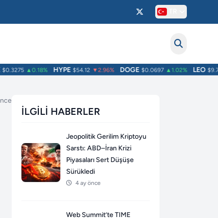
TR
HYPE
DOGE
LEO
0.3275
▲0.18%
$54.12
▼2.96%
$0.0697
▲1.02%
$9.75
önce
İLGILI HABERLER
Jeopolitik Gerilim Kriptoyu
Sarstı: ABD–İran Krizi
Piyasaları Sert Düşüşe
Sürükledi
4 ay önce
Web Summit’te TIME