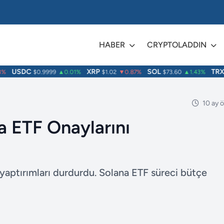
HABER
CRYPTOLADDIN
USDC
XRP
SOL
TRX
$0.9999
▲0.01%
$1.02
▼0.87%
$73.60
▲1.43%
$
10 ay 
 ETF Onaylarını
yaptırımları durdurdu. Solana ETF süreci bütçe