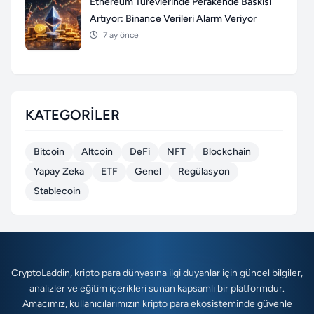
Ethereum Türevlerinde Perakende Baskısı
Artıyor: Binance Verileri Alarm Veriyor
7 ay önce
KATEGORILER
Bitcoin
Altcoin
DeFi
NFT
Blockchain
Yapay Zeka
ETF
Genel
Regülasyon
Stablecoin
CryptoLaddin, kripto para dünyasına ilgi duyanlar için güncel bilgiler,
analizler ve eğitim içerikleri sunan kapsamlı bir platformdur.
Amacımız, kullanıcılarımızın kripto para ekosisteminde güvenle