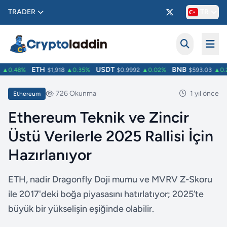
TRADER
TR
ETH
USDT
BNB
▲0.48%
$1,918
▲0.35%
$0.9992
▲0.02%
$593.03
▲0.2
726 Okunma
1 yıl önce
Ethereum
Ethereum Teknik ve Zincir
Üstü Verilerle 2025 Rallisi İçin
Hazırlanıyor
ETH, nadir Dragonfly Doji mumu ve MVRV Z-Skoru
ile 2017'deki boğa piyasasını hatırlatıyor; 2025’te
büyük bir yükselişin eşiğinde olabilir.