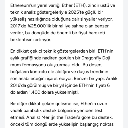
Ethereum’un yerel varlığı Ether (ETH), zincir üstü ve
teknik analiz göstergeleriyle 2025'te güçlü bir
yükseliş hazırlığında olduğuna dair sinyaller veriyor.
2017’de %25.000’lik bir ralliye sahne olan benzer
veriler, bu döngüde de önemli bir fiyat hareketi
beklentisini artırıyor.
En dikkat çekici teknik göstergelerden biri, ETH’nin
aylık grafiğinde nadiren görülen bir Dragonfly Doji
mum formasyonu oluşturması oldu. Bu desen,
boğaların kontrolü ele aldığını ve düşüş trendinin
sonlanabileceğini işaret ediyor. Benzer bir yapı, Aralık
2016'da görülmüş ve bir yıl içinde ETH’nin fiyatı 6
dolardan 1.400 dolara yükselmişti.
Bir diğer dikkat çeken gelişme ise, Ether’in uzun
vadeli parabolik destek bölgesini yeniden test
etmesi. Analist Merlijn the Trader’a göre bu destek,
önceki tüm döngülerde yükselişin başlangıç noktası