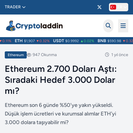
TRADER
TR
ETH
USDT
BNB
0.11%
$1,907
▼0.32%
$0.9992
▲0.02%
$590.98
▼0.32
947 Okunma
1 yıl önce
Ethereum
Ethereum 2.700 Doları Aştı:
Sıradaki Hedef 3.000 Dolar
mı?
Ethereum son 6 günde %50'ye yakın yükseldi.
Düşük işlem ücretleri ve kurumsal alımlar ETH’yi
3.000 dolara taşıyabilir mi?