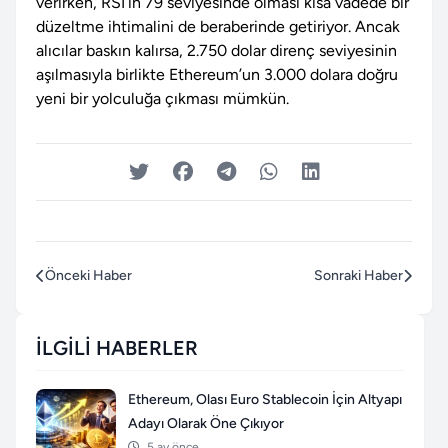
verirken, RSI’ın 79 seviyesinde olması kısa vadede bir
düzeltme ihtimalini de beraberinde getiriyor. Ancak
alıcılar baskın kalırsa, 2.750 dolar direnç seviyesinin
aşılmasıyla birlikte Ethereum’un 3.000 dolara doğru
yeni bir yolculuğa çıkması mümkün.
Önceki Haber
Sonraki Haber
İLGILI HABERLER
Ethereum, Olası Euro Stablecoin İçin Altyapı
Adayı Olarak Öne Çıkıyor
5 ay önce