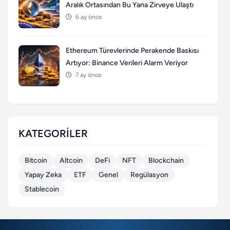
Aralık Ortasından Bu Yana Zirveye Ulaştı
6 ay önce
Ethereum Türevlerinde Perakende Baskısı
Artıyor: Binance Verileri Alarm Veriyor
7 ay önce
KATEGORILER
Bitcoin
Altcoin
DeFi
NFT
Blockchain
Yapay Zeka
ETF
Genel
Regülasyon
Stablecoin