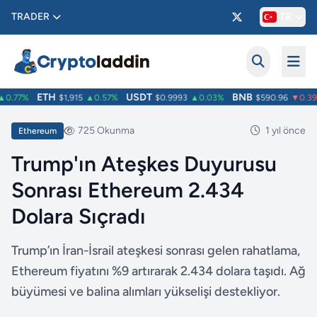
TRADER
TR
ETH
USDT
BNB
0.77%
$1,915
▲0.57%
$0.9993
▲0.03%
$590.96
▼0.39%
725 Okunma
1 yıl önce
Ethereum
Trump'ın Ateşkes Duyurusu
Sonrası Ethereum 2.434
Dolara Sıçradı
Trump’ın İran-İsrail ateşkesi sonrası gelen rahatlama,
Ethereum fiyatını %9 artırarak 2.434 dolara taşıdı. Ağ
büyümesi ve balina alımları yükselişi destekliyor.