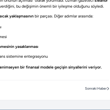
lığın önünün açılması” olarak yorumladı. Uzman gazeteci
Eleanor
 verdiğini, bu değişimin önemli bir iyileşme olduğunu söyledi.
sıcak yaklaşmasının
bir parçası. Diğer adımlar arasında:
ı
nmesi
enmesinin yasaklanması
inans sistemine entegrasyonu
benimseyen bir finansal modele geçişin sinyallerini veriyor.
Sonraki Haber