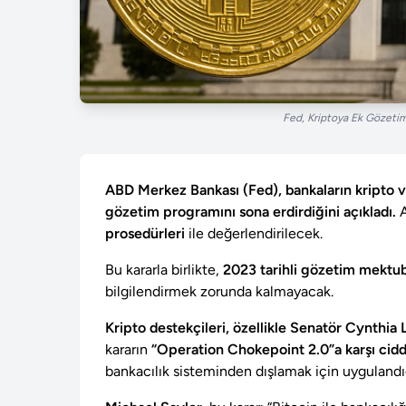
Fed, Kriptoya Ek Gözetim
ABD Merkez Bankası (Fed), bankaların kripto ve 
gözetim programını sona erdirdiğini açıkladı.
A
prosedürleri
ile değerlendirilecek.
Bu kararla birlikte,
2023 tarihli gözetim mektubu
bilgilendirmek zorunda kalmayacak.
Kripto destekçileri, özellikle Senatör Cynthia 
kararın
“Operation Chokepoint 2.0”a karşı cidd
bankacılık sisteminden dışlamak için uygulandığ