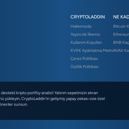
CRYPTOLADDIN
NE KA
Hakkımızda
Bitcoin 
Yayıncılık İlkemiz
Ethereu
Kullanım Koşulları
BNB Kaç
KVKK Aydınlatma Metni
AVAX Ka
Çerez Politikası
Gizlilik Politikası
destekli kripto portföy analizi! Yatırım sepetinizin ekran
ü yükleyin, CryptoLaddin'in gelişmiş yapay zekası size özel
öneriler sunsun.