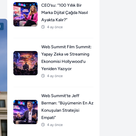
CEO’su: “100 Yıllık Bir
Marka Dijital Çağda Nasıl
Ayakta Kalır?”
l
4 ay önce
Web Summit Film Summit:
Yapay Zeka ve Streaming
Ekonomisi Hollywood’u
Yeniden Yazıyor
4 ay önce
Web Summit’te Jeff
Berman: “Büyümenin En Az
Konuşulan Stratejisi
Empati”
4 ay önce