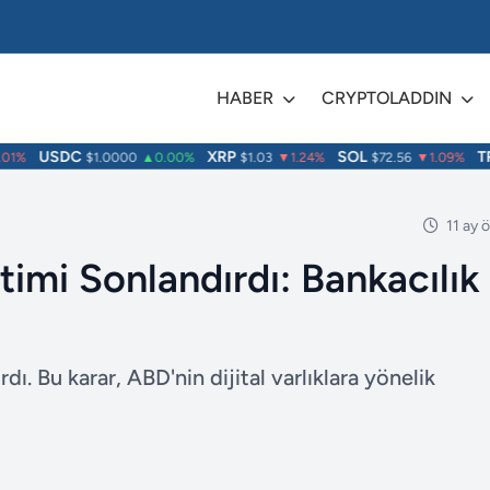
HABER
CRYPTOLADDIN
USDC
XRP
SOL
TRX
%
$1.0000
▲0.00%
$1.03
▼1.24%
$72.56
▼1.09%
11 ay 
imi Sonlandırdı: Bankacılık
ı. Bu karar, ABD'nin dijital varlıklara yönelik