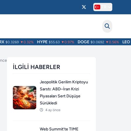
TR
HYPE
DOGE
LEO
$0.3269
▼0.32%
$55.63
▼0.97%
$0.0692
▼0.56%
$9
önce
İLGILI HABERLER
Jeopolitik Gerilim Kriptoyu
Sarstı: ABD–İran Krizi
Piyasaları Sert Düşüşe
Sürükledi
4 ay önce
Web Summit’te TIME