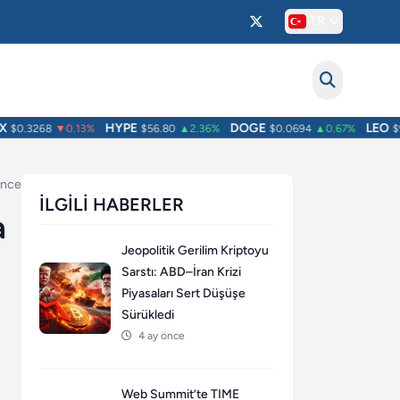
TR
HYPE
DOGE
LEO
$0.3268
▼0.13%
$56.80
▲2.36%
$0.0694
▲0.67%
$9.7
önce
İLGILI HABERLER
a
Jeopolitik Gerilim Kriptoyu
Sarstı: ABD–İran Krizi
Piyasaları Sert Düşüşe
Sürükledi
4 ay önce
Web Summit’te TIME