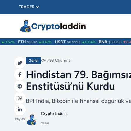
TRADER
ETH
USDT
BNB
0.52%
$1,912
▲0.67%
$0.9993
▲0.04%
$589.96
▼0.46
799 Okunma
Genel
Hindistan 79. Bağımsız
Enstitüsü’nü Kurdu
BPI India, Bitcoin ile finansal özgürlük 
Crypto Laddin
Paylaş
Yazar