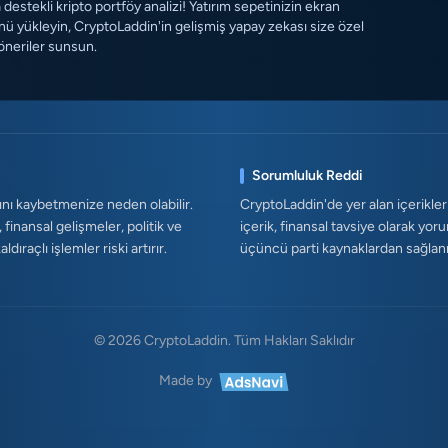
destekli kripto portföy analizi! Yatırım sepetinizin ekran
ü yükleyin, CryptoLaddin'in gelişmiş yapay zekası size özel
öneriler sunsun.
Sorumluluk Reddi
ını kaybetmenize neden olabilir.
CryptoLaddin'de yer alan içerikler
, finansal gelişmeler, politik ve
içerik, finansal tavsiye olarak yor
ıraçlı işlemler riski artırır.
üçüncü parti kaynaklardan sağlanmak
© 2026 CryptoLaddin. Tüm Hakları Saklıdır
Made by