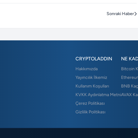
Sonraki Haber
CRYPTOLADDIN
NE KA
Hakkımızda
Bitcoin 
Yayıncılık İlkemiz
Ethereu
Kullanım Koşulları
BNB Kaç
KVKK Aydınlatma Metni
AVAX Ka
Çerez Politikası
Gizlilik Politikası