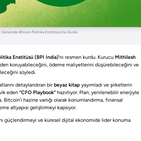
k Gününde Bitcoin Politika Enstitüsü’nü Kurdu
litika Enstitüsü (BPI India)
’nı resmen kurdu. Kurucu
Mithilesh
lerden koruyabileceğini, ödeme maliyetlerini düşürebileceğini ve
ileceğini söyledi.
atlarını detaylandıran bir
beyaz kitap
yayımladı ve şirketlerin
şvik eden
“CFO Playbook”
hazırlıyor. Plan; yenilenebilir enerjiyle
, Bitcoin’i hazine varlığı olarak konumlandırma, finansal
eme altyapısı geliştirmeyi kapsıyor.
nı güçlendirmeyi ve küresel dijital ekonomide lider konuma