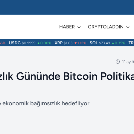
HABER
CRYPTOLADDIN
USDC
XRP
SOL
TRX
%
$0.9999
▲0.00%
$1.03
▼1.12%
$73.49
▲0.35%
11 ay 
lık Gününde Bitcoin Politik
ve ekonomik bağımsızlık hedefliyor.