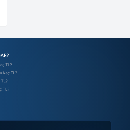
DAR?
Kaç TL?
m Kaç TL?
 TL?
ç TL?