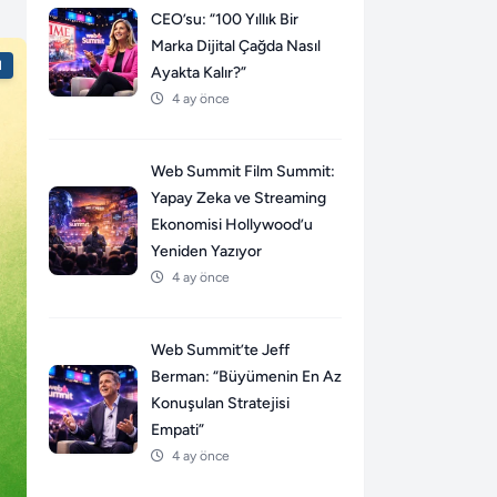
CEO’su: “100 Yıllık Bir
Marka Dijital Çağda Nasıl
l
Ayakta Kalır?”
4 ay önce
Web Summit Film Summit:
Yapay Zeka ve Streaming
Ekonomisi Hollywood’u
Yeniden Yazıyor
4 ay önce
Web Summit’te Jeff
Berman: “Büyümenin En Az
Konuşulan Stratejisi
Empati”
4 ay önce