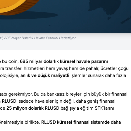
i, 685 Milyar Dolarlık Havale Pazarını Hedefliyor
 bu coin,
685 milyar dolarlık küresel havale pazarını
ra transferi hizmetleri hem yavaş hem de pahalı; ücretler çoğu
lojisiyle,
anlık ve düşük maliyetli
işlemler sunarak daha fazla
bı gerekmiyor. Bu da bankasız bireyler için büyük bir finansal
an RLUSD
, sadece havaleler için değil, daha geniş finansal
önce
25 milyon dolarlık RLUSD bağışıyla
eğitim STK’larını
nelmesiyle birlikte,
RLUSD küresel finansal sistemde daha