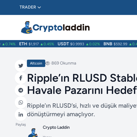
TRADER
ETH
USDT
BNB
0.74%
$1,917
▲0.45%
$0.9993
▲0.02%
$592.99
▲0.43
869 Okunma
Altcoin
Ripple’ın RLUSD Stable
Havale Pazarını Hedef
Ripple’ın RLUSD’si, hızlı ve düşük maliye
dönüştürmeyi amaçlıyor.
Paylaş
Crypto Laddin