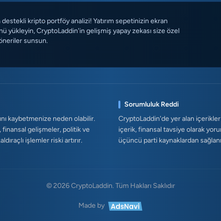
destekli kripto portföy analizi! Yatırım sepetinizin ekran
ü yükleyin, CryptoLaddin'in gelişmiş yapay zekası size özel
öneriler sunsun.
Sorumluluk Reddi
ını kaybetmenize neden olabilir.
CryptoLaddin'de yer alan içerikler
, finansal gelişmeler, politik ve
içerik, finansal tavsiye olarak yor
ıraçlı işlemler riski artırır.
üçüncü parti kaynaklardan sağlanmak
© 2026 CryptoLaddin. Tüm Hakları Saklıdır
Made by