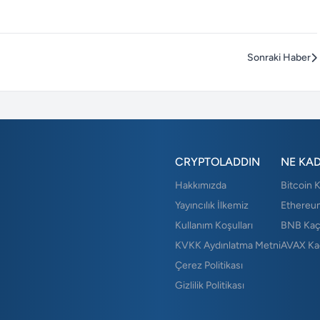
Sonraki Haber
CRYPTOLADDIN
NE KA
Hakkımızda
Bitcoin 
Yayıncılık İlkemiz
Ethereu
Kullanım Koşulları
BNB Kaç
KVKK Aydınlatma Metni
AVAX Ka
Çerez Politikası
Gizlilik Politikası