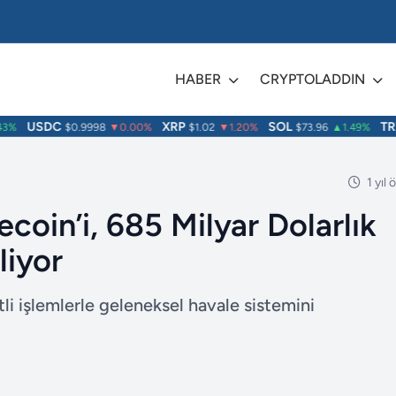
HABER
CRYPTOLADDIN
USDC
XRP
SOL
TRX
%
$0.9998
▼0.00%
$1.02
▼1.20%
$73.96
▲1.49%
1 yıl
coin’i, 685 Milyar Dolarlık
liyor
tli işlemlerle geleneksel havale sistemini