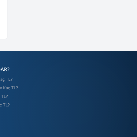
DAR?
Kaç TL?
m Kaç TL?
 TL?
ç TL?