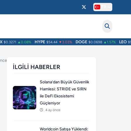
TR
HYPE
DOGE
LEO
$0.3271
▲0.08%
$54.44
▼3.03%
$0.0698
▲1.57%
$9.7
 önce
İLGILI HABERLER
Solana’dan Büyük Güvenlik
Hamlesi: STRIDE ve SIRN
ile DeFi Ekosistemi
Güçleniyor
4 ay önce
Worldcoin Satışa Yüklendi: