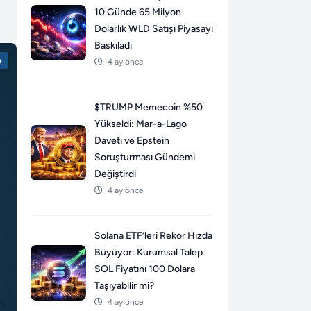
10 Günde 65 Milyon
Dolarlık WLD Satışı Piyasayı
Baskıladı
n
4 ay önce
$TRUMP Memecoin %50
Yükseldi: Mar-a-Lago
Daveti ve Epstein
Soruşturması Gündemi
Değiştirdi
4 ay önce
Solana ETF’leri Rekor Hızda
Büyüyor: Kurumsal Talep
SOL Fiyatını 100 Dolara
Taşıyabilir mi?
4 ay önce