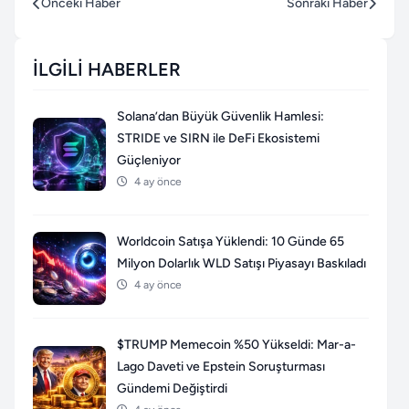
Önceki Haber
Sonraki Haber
İLGILI HABERLER
Solana’dan Büyük Güvenlik Hamlesi:
STRIDE ve SIRN ile DeFi Ekosistemi
Güçleniyor
4 ay önce
Worldcoin Satışa Yüklendi: 10 Günde 65
Milyon Dolarlık WLD Satışı Piyasayı Baskıladı
4 ay önce
$TRUMP Memecoin %50 Yükseldi: Mar-a-
Lago Daveti ve Epstein Soruşturması
Gündemi Değiştirdi