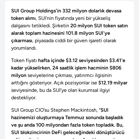
SUI Group Holdings'in 332 milyon dolarlık devasa
token alımı
, SUI'nin fiyatında yeni bir yükseliş
dalgasını tetikledi. Şirketin
20 milyon SUI token satın
alarak toplam hazinesini 101.8 milyon SUI'ye
çıkarması
, piyasada ciddi bir güven işareti olarak
yorumlandı.
Token fiyatı
hafta içinde $3.12 seviyesinden $3.41'e
kadar yükselirken
,
24 saatlik işlem hacminin $806
milyon
seviyelerine çıkması, yatırımcı ilgisinin
arttığını gösteriyor. Açık pozisyonlar ise
$12.19 milyar
seviyesinde, bu da SUI’ye olan kurumsal ilgiyi
destekliyor.
SUI Group CIO’su Stephen Mackintosh, “
SUI
hazinemizi oluşturmaya Temmuz sonunda başladık
ve şu anda 100 milyondan fazla token topladık. Bu,
SUI blokzincirinin DeFi geleceğindeki dönüştürücü