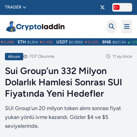
TRADER
TR
ETH
USDT
BNB
0.28%
$1,914
▼0.10%
$0.9992
▼0.03%
$601.54
▲1.25
707 Okunma
11 ay önce
Altcoin
Sui Group’un 332 Milyon
Dolarlık Hamlesi Sonrası SUI
Fiyatında Yeni Hedefler
SUI Group’un 20 milyon token alımı sonrası fiyat
yukarı yönlü ivme kazandı. Gözler $4 ve $5
seviyelerinde.