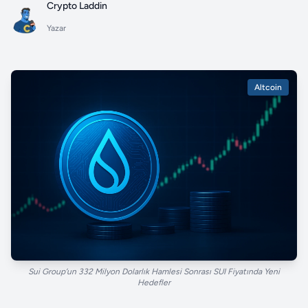
Crypto Laddin
Yazar
Altcoin
Sui Group’un 332 Milyon Dolarlık Hamlesi Sonrası SUI Fiyatında Yeni
Hedefler