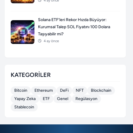
4 ay önce
Solana ETF’leri Rekor Hızda Büyüyor:
Kurumsal Talep SOL Fiyatını 100 Dolara
Taşıyabilir mi?
4 ay önce
KATEGORILER
Bitcoin
Ethereum
DeFi
NFT
Blockchain
Yapay Zeka
ETF
Genel
Regülasyon
Stablecoin