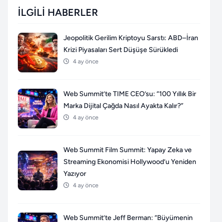
İLGILI HABERLER
Jeopolitik Gerilim Kriptoyu Sarstı: ABD–İran
Krizi Piyasaları Sert Düşüşe Sürükledi
4 ay önce
Web Summit’te TIME CEO’su: “100 Yıllık Bir
Marka Dijital Çağda Nasıl Ayakta Kalır?”
4 ay önce
Web Summit Film Summit: Yapay Zeka ve
Streaming Ekonomisi Hollywood’u Yeniden
Yazıyor
4 ay önce
Web Summit’te Jeff Berman: “Büyümenin