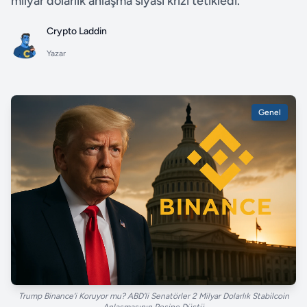
milyar dolarlık anlaşma siyasi krizi tetikledi.
Crypto Laddin
Yazar
Genel
Trump Binance’i Koruyor mu? ABD’li Senatörler 2 Milyar Dolarlık Stabilcoin