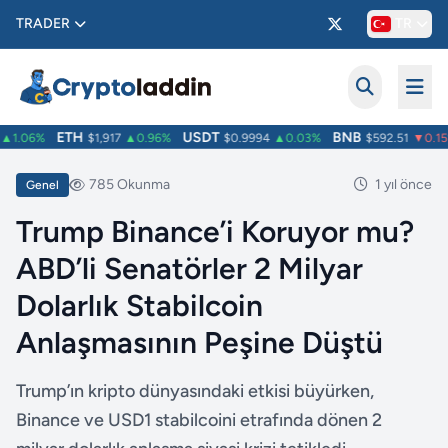
TRADER
TR
ETH
USDT
BNB
1.06%
$1,917
▲0.96%
$0.9994
▲0.03%
$592.51
▼0.15%
785 Okunma
1 yıl önce
Genel
Trump Binance’i Koruyor mu?
ABD’li Senatörler 2 Milyar
Dolarlık Stabilcoin
Anlaşmasının Peşine Düştü
Trump’ın kripto dünyasındaki etkisi büyürken,
Binance ve USD1 stabilcoini etrafında dönen 2