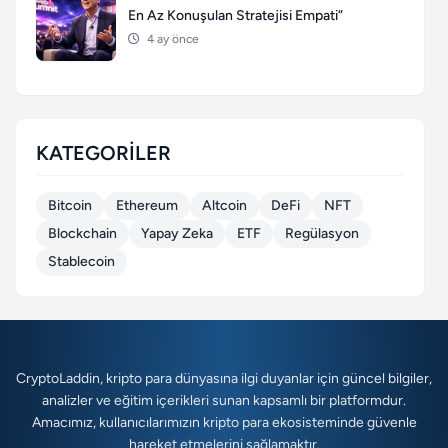
En Az Konuşulan Stratejisi Empati”
4 ay önce
KATEGORILER
Bitcoin
Ethereum
Altcoin
DeFi
NFT
Blockchain
Yapay Zeka
ETF
Regülasyon
Stablecoin
CryptoLaddin, kripto para dünyasına ilgi duyanlar için güncel bilgiler,
analizler ve eğitim içerikleri sunan kapsamlı bir platformdur.
Amacımız, kullanıcılarımızın kripto para ekosisteminde güvenle
hareket etmelerini sağlamaktır.