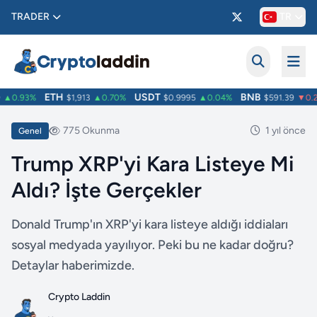
TRADER
TR
ETH
USDT
BNB
▲0.93%
$1,913
▲0.70%
$0.9995
▲0.04%
$591.39
▼0.2
775 Okunma
1 yıl önce
Genel
Trump XRP'yi Kara Listeye Mi
Aldı? İşte Gerçekler
Donald Trump'ın XRP'yi kara listeye aldığı iddiaları
sosyal medyada yayılıyor. Peki bu ne kadar doğru?
Detaylar haberimizde.
Crypto Laddin