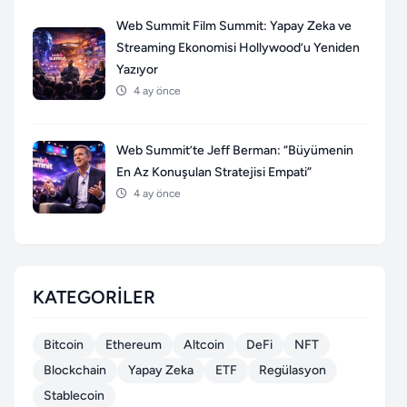
Web Summit Film Summit: Yapay Zeka ve
Streaming Ekonomisi Hollywood’u Yeniden
Yazıyor
4 ay önce
Web Summit’te Jeff Berman: “Büyümenin
En Az Konuşulan Stratejisi Empati”
4 ay önce
KATEGORILER
Bitcoin
Ethereum
Altcoin
DeFi
NFT
Blockchain
Yapay Zeka
ETF
Regülasyon
Stablecoin