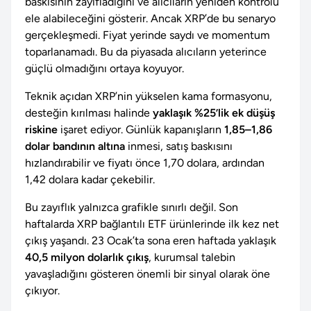
baskısının zayıfladığını ve alıcıların yeniden kontrolü
ele alabileceğini gösterir. Ancak XRP’de bu senaryo
gerçekleşmedi. Fiyat yerinde saydı ve momentum
toparlanamadı. Bu da piyasada alıcıların yeterince
güçlü olmadığını ortaya koyuyor.
Teknik açıdan XRP’nin yükselen kama formasyonu,
desteğin kırılması halinde
yaklaşık %25’lik ek düşüş
riskine
işaret ediyor. Günlük kapanışların
1,85–1,86
dolar bandının altına
inmesi, satış baskısını
hızlandırabilir ve fiyatı önce 1,70 dolara, ardından
1,42 dolara kadar çekebilir.
Bu zayıflık yalnızca grafikle sınırlı değil. Son
haftalarda XRP bağlantılı ETF ürünlerinde ilk kez net
çıkış yaşandı. 23 Ocak’ta sona eren haftada yaklaşık
40,5 milyon dolarlık çıkış
, kurumsal talebin
yavaşladığını gösteren önemli bir sinyal olarak öne
çıkıyor.