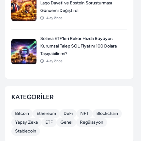
Lago Daveti ve Epstein Soruşturması
Gündemi Değiştirdi
4 ay önce
Solana ETF’leri Rekor Hızda Büyüyor:
Kurumsal Talep SOL Fiyatını 100 Dolara
Taşıyabilir mi?
4 ay önce
KATEGORILER
Bitcoin
Ethereum
DeFi
NFT
Blockchain
Yapay Zeka
ETF
Genel
Regülasyon
Stablecoin