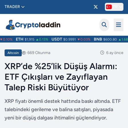
TRADER
TR
ETH
USDT
BNB
0.10%
$1,915
▲0.13%
$0.9991
▼0.03%
$600.80
▲1.68%
669 Okunma
6 ay önce
Altcoin
XRP’de %25’lik Düşüş Alarmı:
ETF Çıkışları ve Zayıflayan
Talep Riski Büyütüyor
XRP fiyatı önemli destek hattında baskı altında. ETF
talebindeki gerileme ve balina satışları, piyasada
yeni bir düşüş dalgası ihtimalini güçlendiriyor.