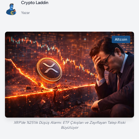
Crypto Laddin
Yazar
Altcoin
XRP’de %25’lik Düşüş Alarmı: ETF Çıkışları ve Zayıflayan Talep Riski
Büyütüyor